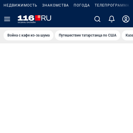
НЕДВИЖИМОСТЬ
ЗНАКОМСТВА
ПОГОДА
ТЕЛЕПРОГРАММА
Война с кафе из-за шума
Путешествие татарстанца по США
Каз