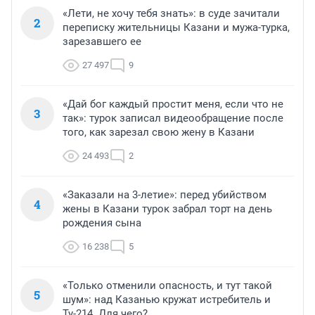
«Лети, не хочу тебя знать»: в суде зачитали
2
переписку жительницы Казани и мужа-турка,
зарезавшего ее
27 497
9
«Дай бог каждый простит меня, если что не
3
так»: турок записал видеообращение после
того, как зарезал свою жену в Казани
24 493
2
«Заказали на 3-летие»: перед убийством
4
жены в Казани турок забрал торт на день
рождения сына
16 238
5
«Только отменили опасность, и тут такой
5
шум»: над Казанью кружат истребитель и
Ту-214. Для чего?