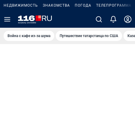
НЕДВИЖИМОСТЬ
ЗНАКОМСТВА
ПОГОДА
ТЕЛЕПРОГРАММА
Война с кафе из-за шума
Путешествие татарстанца по США
Каз