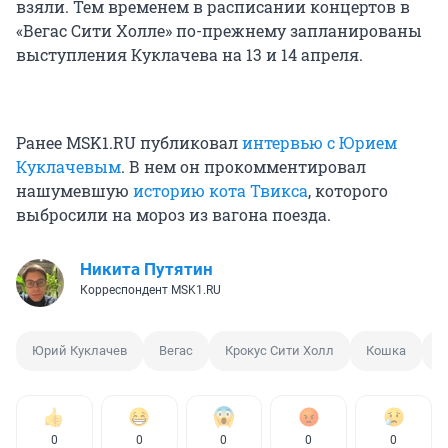
взяли. Тем временем в расписании концертов в
«Вегас Сити Холле» по-прежнему запланированы
выступления Куклачева на 13 и 14 апреля.
Ранее MSK1.RU публиковал
интервью с Юрием
Куклачевым
. В нем он прокомментировал
нашумевшую
историю кота Твикса
, которого
выбросили на мороз из вагона поезда.
Никита Путятин
Корреспондент MSK1.RU
Юрий Куклачев
Вегас
Крокус Сити Холл
Кошка
П
0
0
0
0
0