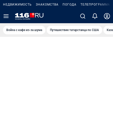
НЕДВИЖИМОСТЬ
ЗНАКОМСТВА
ПОГОДА
ТЕЛЕПРОГРАММА
Война с кафе из-за шума
Путешествие татарстанца по США
Каз