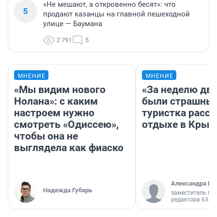
«Не мешают, а откровенно бесят»: что
5
продают казанцы на главной пешеходной
улице — Баумана
2 791
5
МНЕНИЕ
МНЕНИЕ
«Мы видим нового
«За неделю две
Нолана»: с каким
были страшные
настроем нужно
туристка расск
смотреть «Одиссею»,
отдыхе в Крым
чтобы она не
выглядела как фиаско
Александра Ис
Надежда Губарь
заместитель гл
редактора 63.RU