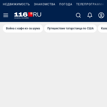
НЕДВИЖИМОСТЬ
ЗНАКОМСТВА
ПОГОДА
ТЕЛЕПРОГРАММА
Война с кафе из-за шума
Путешествие татарстанца по США
Каз