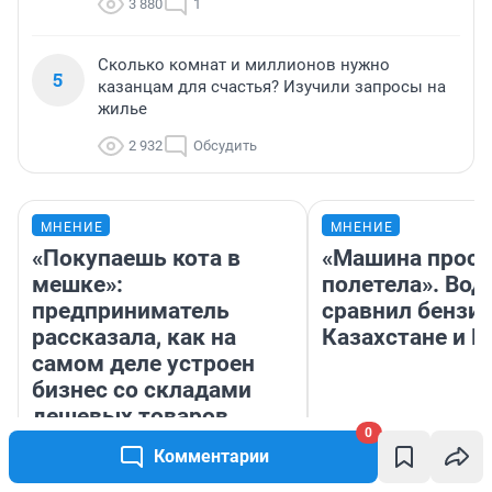
3 880
1
Сколько комнат и миллионов нужно
5
казанцам для счастья? Изучили запросы на
жилье
2 932
Обсудить
МНЕНИЕ
МНЕНИЕ
«Покупаешь кота в
«Машина прост
мешке»:
полетела». Вод
предприниматель
сравнил бензин
рассказала, как на
Казахстане и Р
самом деле устроен
бизнес со складами
дешевых товаров
0
Комментарии
Наталья Шорохова
Анатолий Кузн