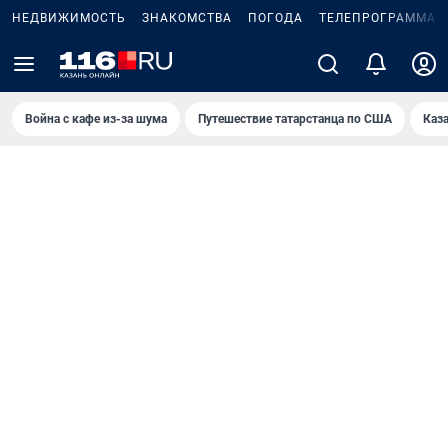
НЕДВИЖИМОСТЬ
ЗНАКОМСТВА
ПОГОДА
ТЕЛЕПРОГРАММА
Война с кафе из-за шума
Путешествие татарстанца по США
Каз