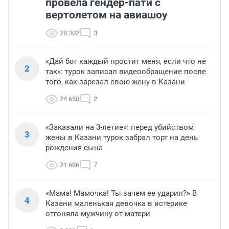
провела гендер-пати с
вертолетом на авиашоу
28 302
3
«Дай бог каждый простит меня, если что не
2
так»: турок записал видеообращение после
того, как зарезал свою жену в Казани
24 658
2
«Заказали на 3-летие»: перед убийством
3
жены в Казани турок забрал торт на день
рождения сына
21 686
7
«Мама! Мамочка! Ты зачем ее ударил?» В
4
Казани маленькая девочка в истерике
отгоняла мужчину от матери