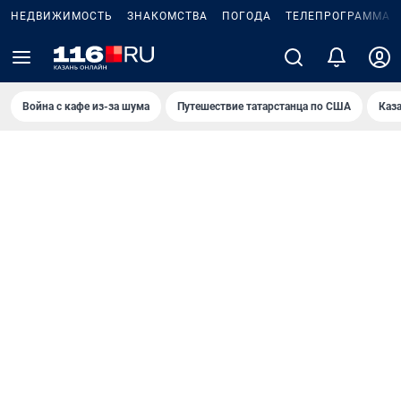
НЕДВИЖИМОСТЬ
ЗНАКОМСТВА
ПОГОДА
ТЕЛЕПРОГРАММА
Война с кафе из-за шума
Путешествие татарстанца по США
Каз