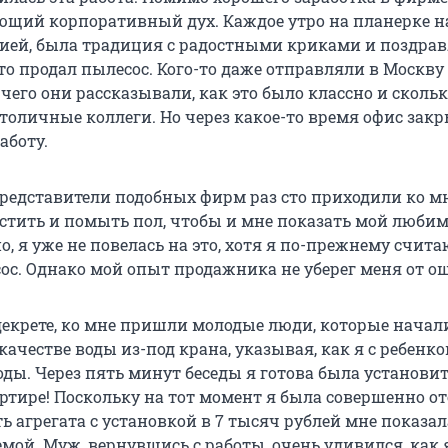
ющий корпоративный дух. Каждое утро на планерке н
ией, была традиция с радостными криками и поздра
кто продал пылесос. Кого-то даже отправляли в Москву
 чего они рассказывали, как это было классно и сколь
оличные коллеги. Но через какое-то время офис закры
аботу.
редставители подобных фирм раз сто приходили ко мн
стить и помыть пол, чтобы и мне показать мой люби
о, я уже не повелась на это, хотя я по-прежнему считаю
ос. Однако мой опыт продажника не уберег меня от о
 декрете, ко мне пришли молодые люди, которые начал
качестве воды из-под крана, указывая, как я с ребенко
ды. Через пять минут беседы я готова была установит
артире! Поскольку на тот момент я была совершенно о
ть агрегата с установкой в 7 тысяч рублей мне показал
мой. Муж, вернувшись с работы, очень удивился, как 