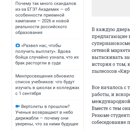
Почему так много скандалов
из-за ЕГЭ? Академик — об
особенности приемной
кампании — 2026 и новой
реальности российского
В каждую дверь
образования
предлагающие к
супернанокосмет
«Развел нас, чтобы
сетевой маркет
получить выплату». Вдова
вытаскивать за
бойца случайно узнала, что их
брак расторгли в суде
история о том, 
пылесосов «Кир
Минпросвещения обновило
список учебников: что будут
Все началось с 
изучать в школах и колледжах
с 1 сентября
работы, и вско
международной 
Вертолеты в прошлом?
Вместе с тем он
Ученые возвращают в небо
Резюме студент
дирижабли — почему они
собеседование п
уверены, что за ними будущее