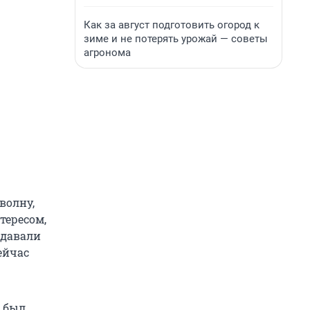
Как за август подготовить огород к
зиме и не потерять урожай — советы
агронома
волну,
тересом,
 давали
ейчас
е был