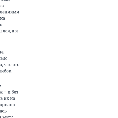
ас
влениями
 на
ко
лся, а я
е,
мый
, что это
шибок.
и
м – и без
ь их на
торвана
ась
я могу