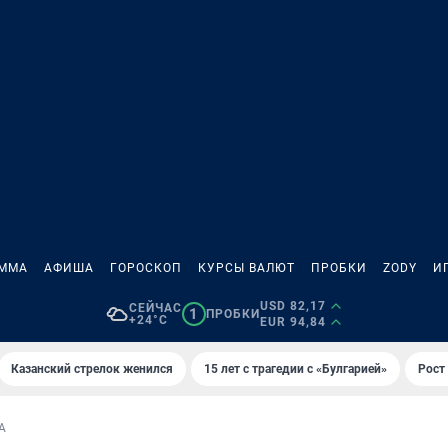
АММА
АФИША
ГОРОСКОП
КУРСЫ ВАЛЮТ
ПРОБКИ
ZODY
И
USD 82,17
СЕЙЧАС
1
ПРОБКИ
+24°C
EUR 94,84
Казанский стрелок женился
15 лет с трагедии с «Булгарией»
Рост 
А