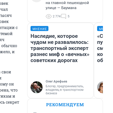
на главной пешеходной
овек
улице — Баумана
ачал
 тысяч
2 774
5
ловек
ентации с
МНЕНИЕ
МНЕНИ
стемой
Наследие, которое
«Спут
сяч
чудом не развалилось:
пургу»
Я обычно
транспортный эксперт
смерт
жело, и
разнес миф о «вечных»
котор
советских дорогах
обнар
 свои
и
Олег Арефьев
кому он
Блогер, предприниматель,
рена, что
владелец в транспортном
бизнесе
гикам и
сь секрет
РЕКОМЕНДУЕМ