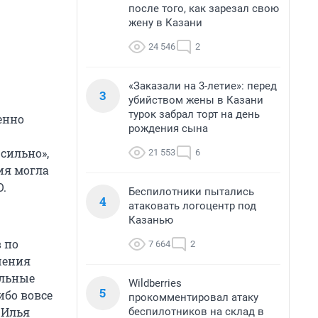
после того, как зарезал свою
жену в Казани
24 546
2
«Заказали на 3-летие»: перед
3
убийством жены в Казани
турок забрал торт на день
бенно
рождения сына
сильно»,
21 553
6
ия могла
.
Беспилотники пытались
4
атаковать логоцентр под
Казанью
 по
7 664
2
шения
ельные
Wildberries
5
ибо вовсе
прокомментировал атаку
 Илья
беспилотников на склад в