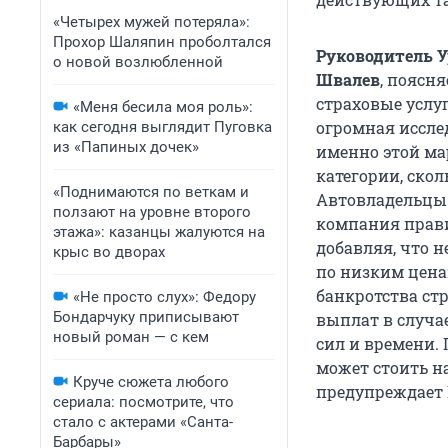
«Четырех мужей потеряла»:
Прохор Шаляпин проболтался
Руководитель 
о новой возлюбленной
Швалев
, поясня
страховые услу
«Меня бесила моя роль»:
огромная исслед
как сегодня выглядит Пуговка
из «Папиных дочек»
именно этой ма
категории, скол
«Поднимаются по веткам и
Автовладельцы 
ползают на уровне второго
компания прави
этажа»: казанцы жалуются на
добавляя, что 
крыс во дворах
по низким ценам
банкротства ст
«Не просто слух»: Федору
Бондарчуку приписывают
выплат в случа
новый роман — с кем
сил и времени.
может стоить н
Круче сюжета любого
предупреждает 
сериала: посмотрите, что
стало с актерами «Санта-
Барбары»