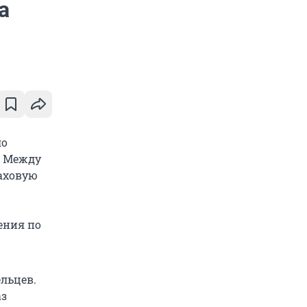
а
ло
. Между
раховую
ения по
льцев.
аз