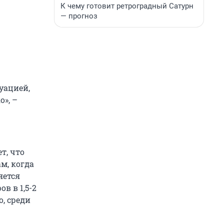
К чему готовит ретроградный Сатурн
— прогноз
уацией,
о», –
т, что
м, когда
яется
в в 1,5-2
, среди