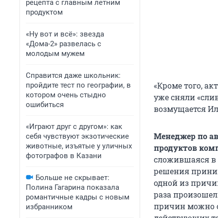
рецепта с главным летним
продуктом
«Ну вот и всё»: звезда
«Дома-2» развелась с
молодым мужем
Справится даже школьник:
«Кроме того, ак
пройдите тест по географии, в
котором очень стыдно
уже сняли «слив
ошибиться
возмущается Ил
«Играют друг с другом»: как
Менеджер по ав
себя чувствуют экзотические
животные, изъятые у уличных
продуктов ком
фотографов в Казани
сложившаяся в 
решения приним
Больше не скрывает:
одной из причин
Полина Гагарина показала
раза произошел 
романтичные кадры с новым
причин можно 
избранником
действующих та