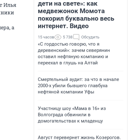
дети на свете»: как
т Илья
медвежонок Момота
енники
покорил буквально весь
интернет. Видео
ера, а
15 часов
5 738
Обсудить
«С гордостью говорю, что я
деревенский»: зачем северянин
оставил нефтяную компанию и
переехал в глушь на Алтай
Смертельный аудит: за что в начале
2000-х убили бывшего главбуха
нефтяной компании Уфы
Участницу шоу «Мама в 16» из
Волгограда обвинили в
домогательствах к младенцу
Август перевернет жизнь Козерогов.