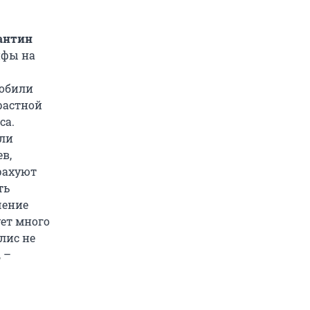
антин
рифы на
мобили
растной
са.
сли
в,
рахуют
ть
чение
ует много
лис не
 –