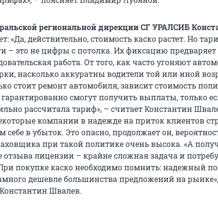
Уральской региональной дирекции СГ УРАЛСИБ Конст
ет: «Да, действительно, стоимость каско растет. Но та
ги – это не цифры с потолка. Их фиксацию предваряет
овательская работа. От того, как часто угоняют авто
рки, насколько аккуратны водители той или иной воз
ько стоит ремонт автомобиля, зависит стоимость поли
гарантированно смогут получить выплаты, только е
льно рассчитала тариф», – считает Константин Швале
некоторые компании в надежде на приток клиентов ст
 себе в убыток. Это опасно, продолжает он, вероятнос
раховщика при такой политике очень высока. «А полу
е отзыва лицензии – крайне сложная задача и потреб
 При покупке каско необходимо помнить: надежный по
амного дешевле большинства предложений на рынке»,
Константин Швалев.