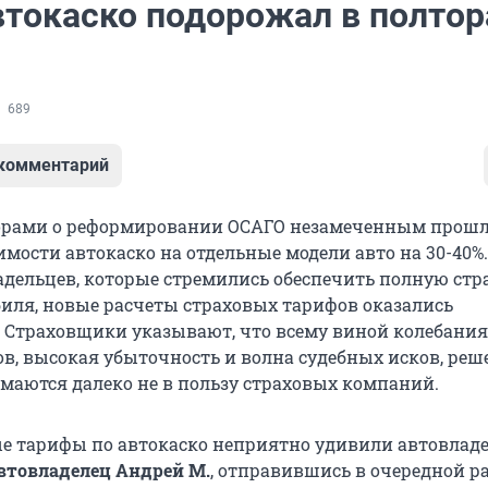
втокаско подорожал в полтор
689
 комментарий
орами о реформировании ОСАГО незамеченным прош
мости автокаско на отдельные модели авто на 30-40%
ладельцев, которые стремились обеспечить полную ст
иля, новые расчеты страховых тарифов оказались
Страховщики указывают, что всему виной колебания
в, высокая убыточность и волна судебных исков, реш
аются далеко не в пользу страховых компаний.
е тарифы по автокаско неприятно удивили автовладе
втовладелец Андрей М.
, отправившись в очередной р