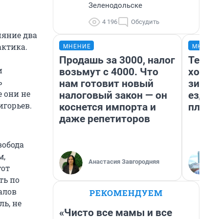
Зеленодольске
4 196
Обсудить
ияние два
актика.
МНЕНИЕ
МНЕНИ
Продашь за 3000, налог
Тепло
и
возьмут с 4000. Что
холод
ь
нам готовит новый
зимой
 они не
налоговый закон — он
ездит
игорьев.
коснется импорта и
плюсы
даже репетиторов
вобода
м,
Анастасия Завгородняя
тот
ть по
алов
РЕКОМЕНДУЕМ
ль, не
«Чисто все мамы и все