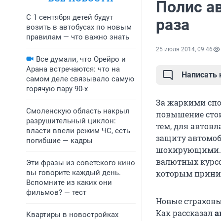
Полис а
С 1 сентября детей будут
раза
возить в автобусах по новым
правилам — что важно знать
25 июля 2014, 09:46
Все думали, что Орейро и
Арана встречаются: что на
Написать
самом деле связывало самую
горячую пару 90-х
За жаркими сп
Смоленскую область накрыл
повышение стои
разрушительный циклон:
тем, для автов
власти ввели режим ЧС, есть
защиту автомоб
погибшие — кадры
шокирующими. 
валютных курсо
Эти фразы из советского кино
вы говорите каждый день.
которым приним
Вспомните из каких они
фильмов? — тест
Новые страховы
Как рассказал
а
Квартиры в новостройках