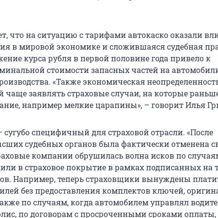
ет, что на ситуацию с тарифами автокаско оказали вл
ция в мировой экономике и сложившаяся судебная пр
жение курса рубля в первой половине года привело к
минальной стоимости запасных частей на автомобил
роизводства. «Также экономическая неопределенност
й чаще заявлять страховые случаи, на которые раньше
ние, например мелкие царапины», – говорит Илья Гр
– сугубо специфичный для страховой отрасли. «После
сших судебных органов была фактически отменена с
траховые компании обрушилась волна исков по случая
дили в страховое покрытие в рамках подписанных на 
ов. Например, теперь страховщики вынуждены плати
илей без предоставления комплектов ключей, оригин
акже по случаям, когда автомобилем управлял водите
лис, по договорам с просроченными сроками оплаты,