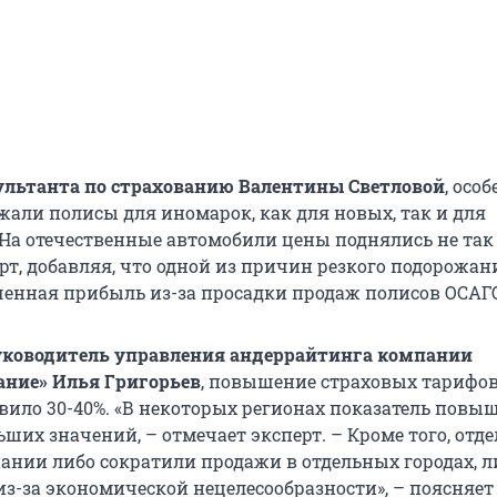
ультанта по страхованию Валентины Светловой
, осо
жали полисы для иномарок, как для новых, так и для
На отечественные автомобили цены поднялись не так 
рт, добавляя, что одной из причин резкого подорожан
ченная прибыль из-за просадки продаж полисов ОСАГО
уководитель управления андеррайтинга компании
ание» Илья Григорьев
, повышение страховых тарифов
авило 30-40%. «В некоторых регионах показатель повы
ьших значений, – отмечает эксперт. – Кроме того, отд
ании либо сократили продажи в отдельных городах, л
из-за экономической нецелесообразности», – поясняет