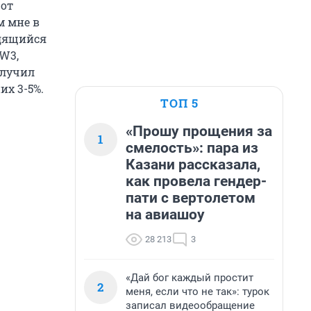
 от
м мне в
одящийся
MW3,
олучил
их 3-5%.
ТОП 5
«Прошу прощения за
1
смелость»: пара из
Казани рассказала,
как провела гендер-
пати с вертолетом
на авиашоу
28 213
3
«Дай бог каждый простит
2
меня, если что не так»: турок
записал видеообращение