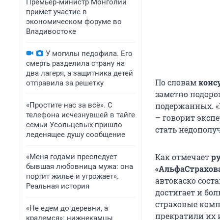
Премьер‑министр Монголии
примет участие в
экономическом форуме во
Владивостоке
У могилы педофила. Его
смерть разделила страну на
два лагеря, а защитника детей
По словам
конс
отправила за решетку
заметно подоро
«Простите нас за всё». С
подержанных. «
телефона исчезнувшей в тайге
– говорит экспе
семьи Усольцевых пришло
стать недополу
леденящее душу сообщение
Как отмечает
р
«Меня годами преследует
бывшая любовница мужа: она
«АльфаСтрахов
портит жилье и угрожает».
автокаско сост
Реальная история
достигает и бол
страховые комп
«Не едем до деревни, а
прекратили их 
крадемся»: нижнекамцы