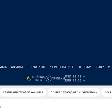
АММА
АФИША
ГОРОСКОП
КУРСЫ ВАЛЮТ
ПРОБКИ
ZODY
И
USD 81,41
СЕЙЧАС
0
ПРОБКИ
+15°C
EUR 94,06
Казанский стрелок женился
15 лет с трагедии с «Булгарией»
Рост 
А