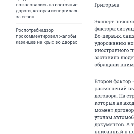
Григорьев.
пожаловались на состояние
дороги, которая испортилась
за сезон
Эксперт поясня
фактора: ситуа
Роспотребнадзор
Во-первых, сни
прокомментировал жалобы
казанцев на крыс во дворах
удорожанию но
иностранного п
заставила люде
обращали внима
Второй фактор 
разъяснений вы
договора. На с
которые не вхо
момент договор
угонам автомоб
документов. А т
вписанный в по