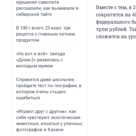
крушение самолета
Вместе с тем, в
рассказали, как выживали в
сократятся на 4
сибирской тайге
федерального б
В 100 г всего 23 ккал: три
трлн рублей. Т
рецепта с главным летним
сложится на уро
продуктом
«Ну вот и всё»: звезда
«Дома-2» развелась с
молодым мужем
Справится даже школьник:
пройдите тест по географии, в
котором очень стыдно
ошибиться
«Играют друг с другом»: как
себя чувствуют экзотические
животные, изъятые у уличных
фотографов в Казани