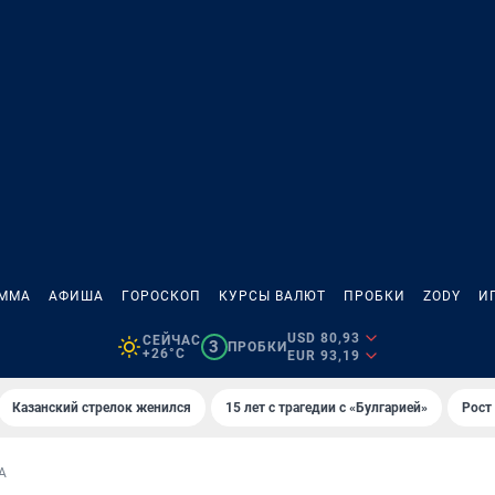
АММА
АФИША
ГОРОСКОП
КУРСЫ ВАЛЮТ
ПРОБКИ
ZODY
И
USD 80,93
СЕЙЧАС
3
ПРОБКИ
+26°C
EUR 93,19
Казанский стрелок женился
15 лет с трагедии с «Булгарией»
Рост 
А