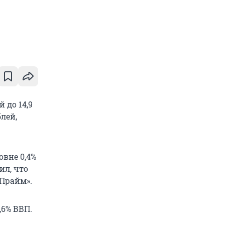
 до 14,9
блей,
овне 0,4%
ил, что
«Прайм».
,6% ВВП.