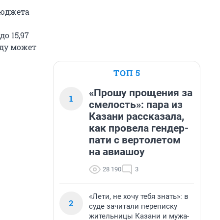
бюджета
о 15,97
оду может
ТОП 5
«Прошу прощения за
1
смелость»: пара из
Казани рассказала,
как провела гендер-
пати с вертолетом
на авиашоу
28 190
3
«Лети, не хочу тебя знать»: в
2
суде зачитали переписку
жительницы Казани и мужа-