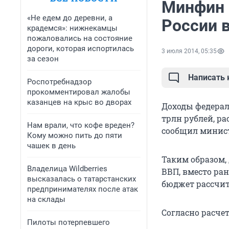
Минфин 
«Не едем до деревни, а
России в
крадемся»: нижнекамцы
пожаловались на состояние
дороги, которая испортилась
3 июля 2014, 05:35
за сезон
Написать
Роспотребнадзор
прокомментировал жалобы
казанцев на крыс во дворах
Доходы федераль
трлн рублей, ра
Нам врали, что кофе вреден?
сообщил минист
Кому можно пить до пяти
чашек в день
Таким образом, 
Владелица Wildberries
ВВП, вместо ра
высказалась о татарстанских
бюджет рассчит
предпринимателях после атак
на склады
Согласно расче
Пилоты потерпевшего