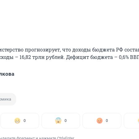
истерство прогнозирует, что доходы бюджета РФ состав
сходы – 16,82 трлн рублей. Дефицит бюджета – 0,6% ВВ
лкова
омика
0
0
0
ыделите фрагмент и нажмите Ctrl+Enter