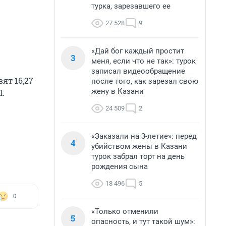
турка, зарезавшего ее
27 528
9
«Дай бог каждый простит
3
меня, если что не так»: турок
записал видеообращение
ят 16,27
после того, как зарезал свою
жену в Казани
П.
24 509
2
«Заказали на 3-летие»: перед
4
убийством жены в Казани
турок забрал торт на день
рождения сына
18 496
5
0
«Только отменили
5
опасность, и тут такой шум»: