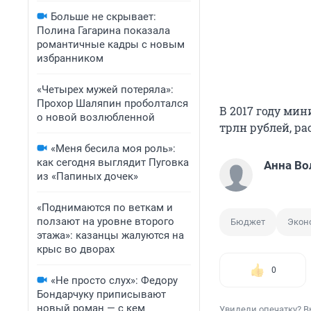
Больше не скрывает:
Полина Гагарина показала
романтичные кадры с новым
избранником
«Четырех мужей потеряла»:
Прохор Шаляпин проболтался
В 2017 году мин
о новой возлюбленной
трлн рублей, ра
«Меня бесила моя роль»:
как сегодня выглядит Пуговка
Анна Во
из «Папиных дочек»
«Поднимаются по веткам и
ползают на уровне второго
Бюджет
Экон
этажа»: казанцы жалуются на
крыс во дворах
0
«Не просто слух»: Федору
Бондарчуку приписывают
новый роман — с кем
Увидели опечатку? В