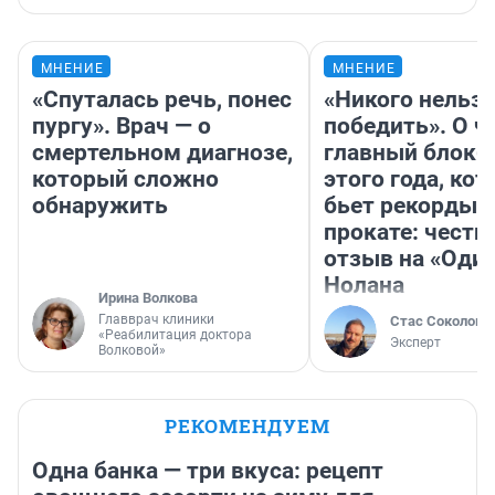
МНЕНИЕ
МНЕНИЕ
«Спуталась речь, понес
«Никого нельз
пургу». Врач — о
победить». О ч
смертельном диагнозе,
главный блокб
который сложно
этого года, ко
обнаружить
бьет рекорды 
прокате: честн
отзыв на «Оди
Нолана
Ирина Волкова
Главврач клиники
Стас Соколов
«Реабилитация доктора
Эксперт
Волковой»
РЕКОМЕНДУЕМ
Одна банка — три вкуса: рецепт