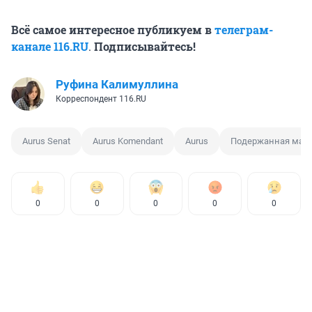
Всё самое интересное публикуем в
телеграм-
канале 116.RU
.
Подписывайтесь!
Руфина Калимуллина
Корреспондент 116.RU
Aurus Senat
Aurus Komendant
Aurus
Подержанная маш
0
0
0
0
0