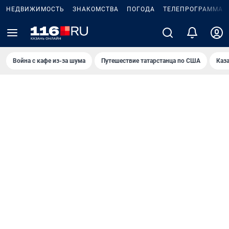
НЕДВИЖИМОСТЬ
ЗНАКОМСТВА
ПОГОДА
ТЕЛЕПРОГРАММА
Война с кафе из-за шума
Путешествие татарстанца по США
Каз