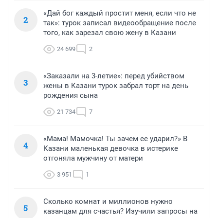
«Дай бог каждый простит меня, если что не
2
так»: турок записал видеообращение после
того, как зарезал свою жену в Казани
24 699
2
«Заказали на 3-летие»: перед убийством
3
жены в Казани турок забрал торт на день
рождения сына
21 734
7
«Мама! Мамочка! Ты зачем ее ударил?» В
4
Казани маленькая девочка в истерике
отгоняла мужчину от матери
3 951
1
Сколько комнат и миллионов нужно
5
казанцам для счастья? Изучили запросы на