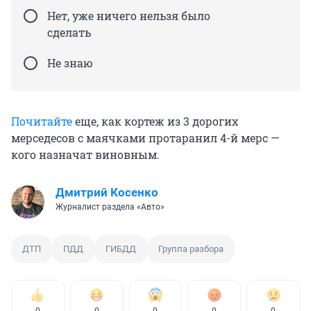
Нет, уже ничего нельзя было
сделать
Не знаю
Почитайте
еще, как кортеж из 3 дорогих
мерседесов с маячками протаранил 4-й мерс —
кого назначат виновным.
Дмитрий Косенко
Журналист раздела «Авто»
ДТП
ПДД
ГИБДД
Группа разбора
0
0
0
0
0