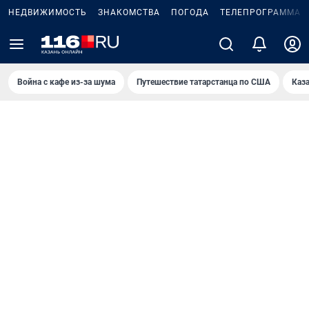
НЕДВИЖИМОСТЬ
ЗНАКОМСТВА
ПОГОДА
ТЕЛЕПРОГРАММА
Война с кафе из-за шума
Путешествие татарстанца по США
Каз