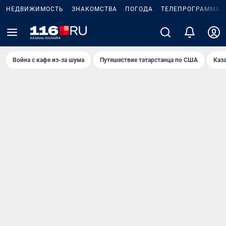
НЕДВИЖИМОСТЬ
ЗНАКОМСТВА
ПОГОДА
ТЕЛЕПРОГРАММА
Война с кафе из-за шума
Путешествие татарстанца по США
Каз