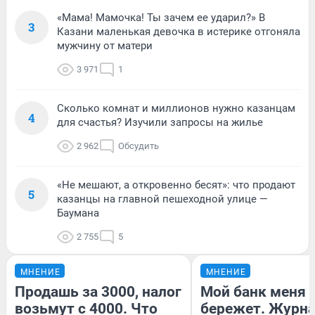
«Мама! Мамочка! Ты зачем ее ударил?» В
3
Казани маленькая девочка в истерике отгоняла
мужчину от матери
3 971
1
Сколько комнат и миллионов нужно казанцам
4
для счастья? Изучили запросы на жилье
2 962
Обсудить
«Не мешают, а откровенно бесят»: что продают
5
казанцы на главной пешеходной улице —
Баумана
2 755
5
МНЕНИЕ
МНЕНИЕ
Продашь за 3000, налог
Мой банк меня
возьмут с 4000. Что
бережет. Журн