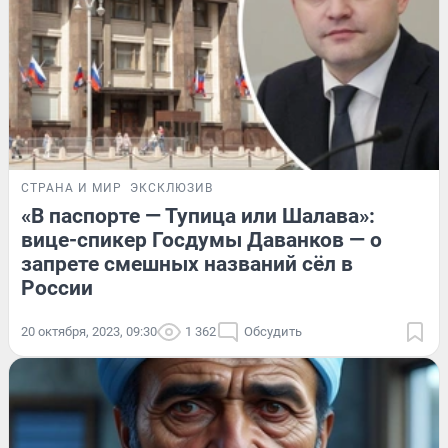
СТРАНА И МИР
ЭКСКЛЮЗИВ
«В паспорте — Тупица или Шалава»:
вице-спикер Госдумы Даванков — о
запрете смешных названий сёл в
России
20 октября, 2023, 09:30
1 362
Обсудить