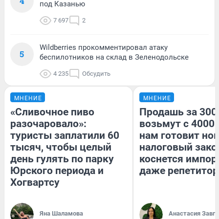
4
под Казанью
7 697
2
Wildberries прокомментировал атаку
5
беспилотников на склад в Зеленодольске
4 235
Обсудить
МНЕНИЕ
МНЕНИЕ
«Сливочное пиво
Продашь за 3000
разочаровало»:
возьмут с 4000.
туристы заплатили 60
нам готовит но
тысяч, чтобы целый
налоговый зако
день гулять по парку
коснется импор
Юрского периода и
даже репетитор
Хогвартсу
Яна Шаламова
Анастасия Завг