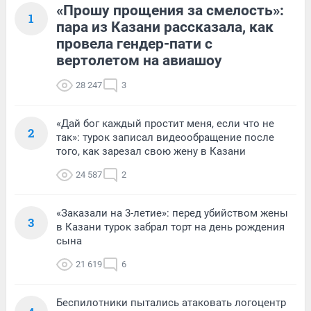
«Прошу прощения за смелость»:
1
пара из Казани рассказала, как
провела гендер-пати с
вертолетом на авиашоу
28 247
3
«Дай бог каждый простит меня, если что не
2
так»: турок записал видеообращение после
того, как зарезал свою жену в Казани
24 587
2
«Заказали на 3-летие»: перед убийством жены
3
в Казани турок забрал торт на день рождения
сына
21 619
6
Беспилотники пытались атаковать логоцентр