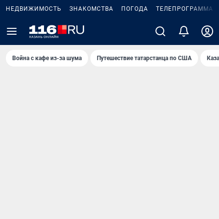
НЕДВИЖИМОСТЬ
ЗНАКОМСТВА
ПОГОДА
ТЕЛЕПРОГРАММА
Война с кафе из-за шума
Путешествие татарстанца по США
Каз