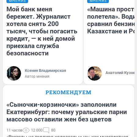
МНЕНИЕ
МНЕНИЕ
Мой банк меня
«Машина прост
бережет. Журналист
полетела». Води
хотела снять 200
сравнил бензин
тысяч, чтобы погасить
Казахстане и Р
кредит, — к ней домой
приехала служба
безопасности
Ксения Владимирская
Анатолий Кузне
Автор мнения
РЕКОМЕНДУЕМ
«Сыночки-корзиночки» заполонили
Екатеринбург: почему уральские парни
массово оставили жен без цветов
11 часов
12 000
80
«Расходы на топливо колоссальные»: как многодетная