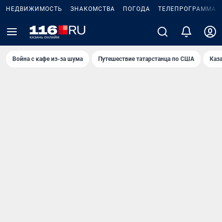
НЕДВИЖИМОСТЬ
ЗНАКОМСТВА
ПОГОДА
ТЕЛЕПРОГРАММА
Война с кафе из-за шума
Путешествие татарстанца по США
Каз