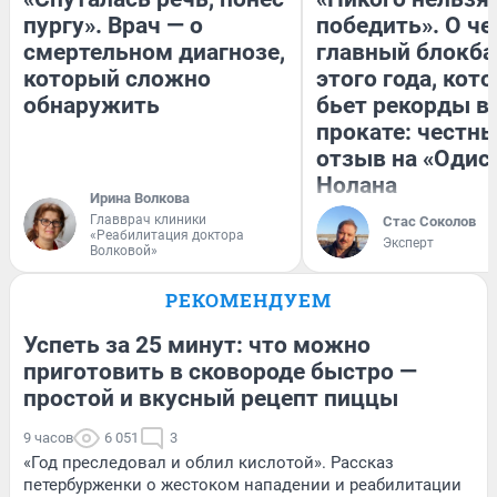
пургу». Врач — о
победить». О ч
смертельном диагнозе,
главный блокба
который сложно
этого года, кот
обнаружить
бьет рекорды в
прокате: честн
отзыв на «Одис
Нолана
Ирина Волкова
Главврач клиники
Стас Соколов
«Реабилитация доктора
Эксперт
Волковой»
РЕКОМЕНДУЕМ
Успеть за 25 минут: что можно
приготовить в сковороде быстро —
простой и вкусный рецепт пиццы
9 часов
6 051
3
«Год преследовал и облил кислотой». Рассказ
петербурженки о жестоком нападении и реабилитации