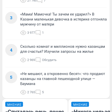
21 760
7
«Мама! Мамочка! Ты зачем ее ударил?» В
3
Казани маленькая девочка в истерике отгоняла
мужчину от матери
3 977
1
Сколько комнат и миллионов нужно казанцам
4
для счастья? Изучили запросы на жилье
2 969
Обсудить
«Не мешают, а откровенно бесят»: что продают
5
казанцы на главной пешеходной улице —
Баумана
2 765
5
МНЕНИЕ
МНЕНИЕ
«Спуталась речь, понес
«Никого нельзя