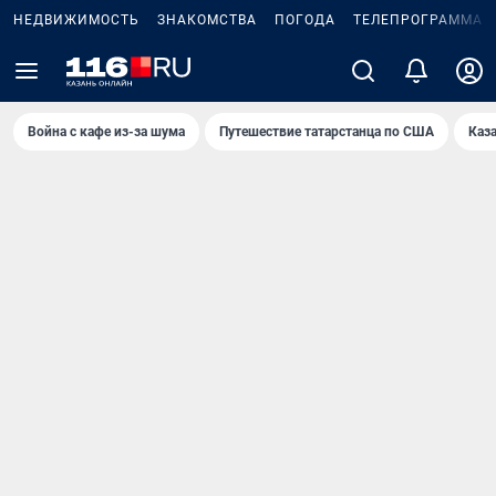
НЕДВИЖИМОСТЬ
ЗНАКОМСТВА
ПОГОДА
ТЕЛЕПРОГРАММА
Война с кафе из-за шума
Путешествие татарстанца по США
Каз