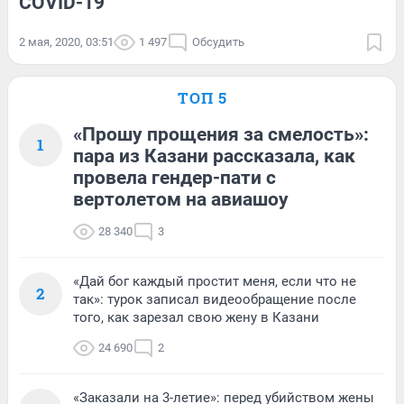
COVID-19
2 мая, 2020, 03:51
1 497
Обсудить
ТОП 5
«Прошу прощения за смелость»:
1
пара из Казани рассказала, как
провела гендер-пати с
вертолетом на авиашоу
28 340
3
«Дай бог каждый простит меня, если что не
2
так»: турок записал видеообращение после
того, как зарезал свою жену в Казани
24 690
2
«Заказали на 3-летие»: перед убийством жены