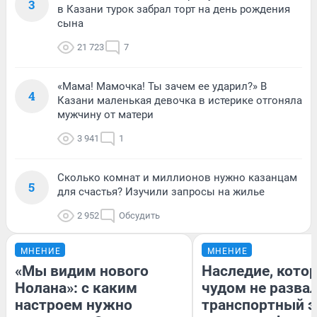
3
в Казани турок забрал торт на день рождения
сына
21 723
7
«Мама! Мамочка! Ты зачем ее ударил?» В
4
Казани маленькая девочка в истерике отгоняла
мужчину от матери
3 941
1
Сколько комнат и миллионов нужно казанцам
5
для счастья? Изучили запросы на жилье
2 952
Обсудить
МНЕНИЕ
МНЕНИЕ
«Мы видим нового
Наследие, кото
Нолана»: с каким
чудом не разва
настроем нужно
транспортный э