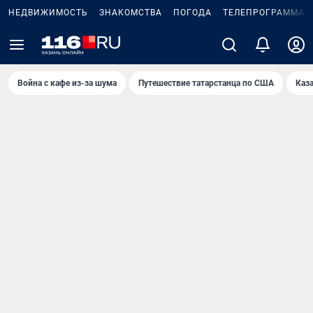
НЕДВИЖИМОСТЬ
ЗНАКОМСТВА
ПОГОДА
ТЕЛЕПРОГРАММА
Война с кафе из-за шума
Путешествие татарстанца по США
Каз