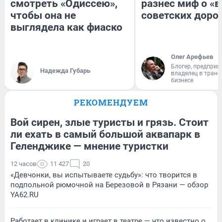
смотреть «Одиссею»,
разнес миф о «
чтобы она не
советских доро
выглядела как фиаско
Олег Арефьев
Блогер, предприн
Надежда Губарь
владелец в тран
бизнесе
РЕКОМЕНДУЕМ
Вой сирен, злые туристы и грязь. Стоит
ли ехать в самый большой аквапарк в
Геленджике — мнение туристки
12 часов
11 427
20
«Девчонки, вы испытываете судьбу»: что творится в
подпольной рюмочной на Березовой в Рязани — обзор
YA62.RU
Работает в клинике и играет в театре — что известно о