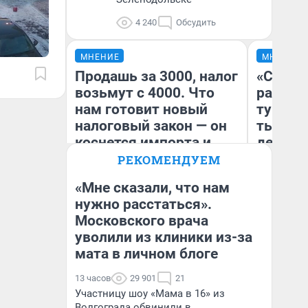
4 240
Обсудить
МНЕНИЕ
МНЕНИЕ
Продашь за 3000, налог
«Сливо
возьмут с 4000. Что
разоча
нам готовит новый
турист
налоговый закон — он
тысяч,
коснется импорта и
день гу
даже репетиторов
Юрског
РЕКОМЕНДУЕМ
Хогвар
«Мне сказали, что нам
нужно расстаться».
Московского врача
Анастасия Завгородняя
Ян
уволили из клиники из-за
мата в личном блоге
13 часов
29 901
21
Участницу шоу «Мама в 16» из
Волгограда обвинили в