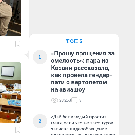
ТОП 5
«Прошу прощения за
1
смелость»: пара из
Казани рассказала,
как провела гендер-
пати с вертолетом
на авиашоу
28 253
3
«Дай бог каждый простит
2
меня, если что не так»: турок
записал видеообращение