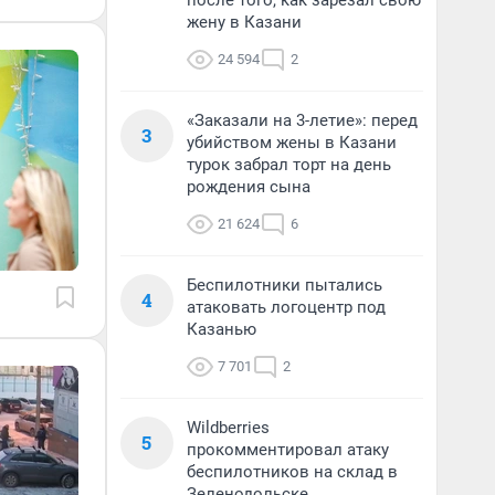
после того, как зарезал свою
жену в Казани
24 594
2
«Заказали на 3-летие»: перед
3
убийством жены в Казани
турок забрал торт на день
рождения сына
21 624
6
Беспилотники пытались
4
атаковать логоцентр под
Казанью
7 701
2
Wildberries
5
прокомментировал атаку
беспилотников на склад в
Зеленодольске