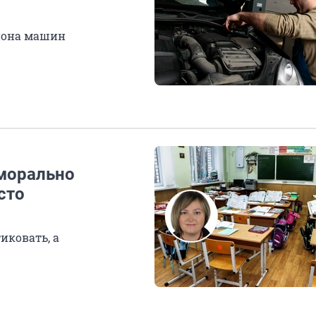
лиона машин
морально
сто
иковать, а