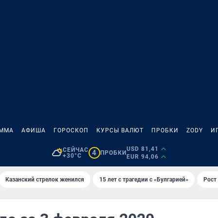
АММА
АФИША
ГОРОСКОП
КУРСЫ ВАЛЮТ
ПРОБКИ
ZODY
И
USD 81,41
СЕЙЧАС
4
ПРОБКИ
+30°C
EUR 94,06
Казанский стрелок женился
15 лет с трагедии с «Булгарией»
Рост 