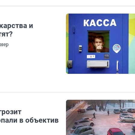
карства и
тят?
онер
грозит
пали в объектив