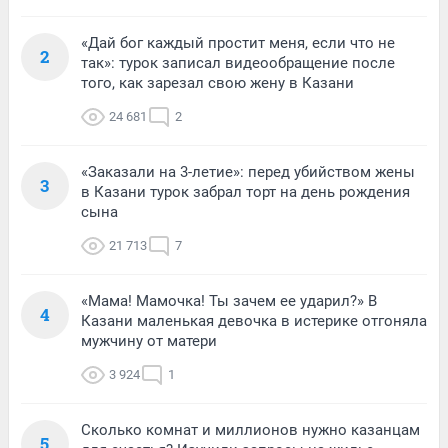
«Дай бог каждый простит меня, если что не
2
так»: турок записал видеообращение после
того, как зарезал свою жену в Казани
24 681
2
«Заказали на 3-летие»: перед убийством жены
3
в Казани турок забрал торт на день рождения
сына
21 713
7
«Мама! Мамочка! Ты зачем ее ударил?» В
4
Казани маленькая девочка в истерике отгоняла
мужчину от матери
3 924
1
Сколько комнат и миллионов нужно казанцам
5