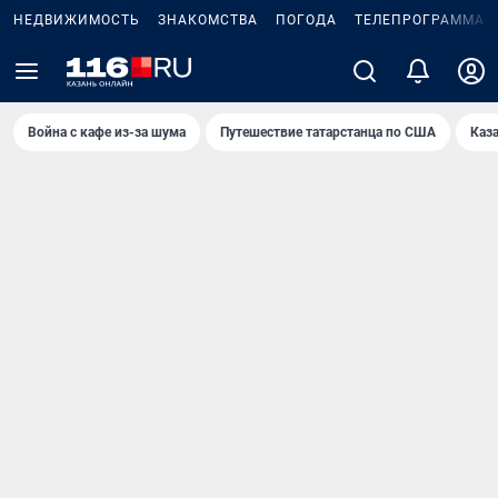
НЕДВИЖИМОСТЬ
ЗНАКОМСТВА
ПОГОДА
ТЕЛЕПРОГРАММА
Война с кафе из-за шума
Путешествие татарстанца по США
Каз