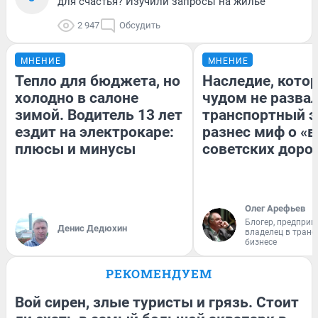
для счастья? Изучили запросы на жилье
2 947
Обсудить
МНЕНИЕ
МНЕНИЕ
Тепло для бюджета, но
Наследие, кото
холодно в салоне
чудом не разва
зимой. Водитель 13 лет
транспортный э
ездит на электрокаре:
разнес миф о «
плюсы и минусы
советских доро
Олег Арефьев
Блогер, предприн
Денис Дедюхин
владелец в тран
бизнесе
РЕКОМЕНДУЕМ
Вой сирен, злые туристы и грязь. Стоит