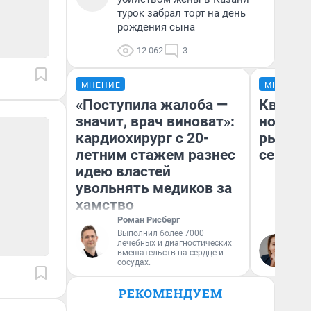
турок забрал торт на день
рождения сына
12 062
3
МНЕНИЕ
МНЕНИЕ
«Поступила жалоба —
Кварти
значит, врач виноват»:
но деш
кардиохирург с 20-
рынок 
летним стажем разнес
сейчас
идею властей
увольнять медиков за
хамство
Роман Рисберг
Выполнил более 7000
Ек
лечебных и диагностических
вмешательств на сердце и
ди
сосудах.
не
РЕКОМЕНДУЕМ