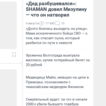
«Дед разбушевался»:
SHAMAN довел Мизулину
— что он натворил
4 августа
17 543
13
«Долго боялась выходить на улицу».
Мама искалеченного бойца СВО — о
том, как спасает сына, который
разбился по пути к невесте
Уроженка Волгограда выиграла
миллион, купив лотерейный билет за
20 рублей
Медведицу Майю, жившую на цепи в
Приморье, познакомили с
гималайским медведем Фиником
Смертельный аудит: за что в начале
2000-х убили бывшего главбуха