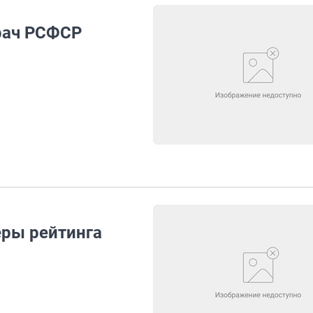
рач РСФСР
еры рейтинга