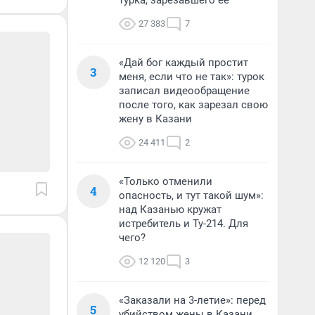
турка, зарезавшего ее
27 383
7
«Дай бог каждый простит
3
меня, если что не так»: турок
записал видеообращение
после того, как зарезал свою
жену в Казани
24 411
2
«Только отменили
4
опасность, и тут такой шум»:
над Казанью кружат
истребитель и Ту-214. Для
чего?
12 120
3
«Заказали на 3-летие»: перед
5
убийством жены в Казани