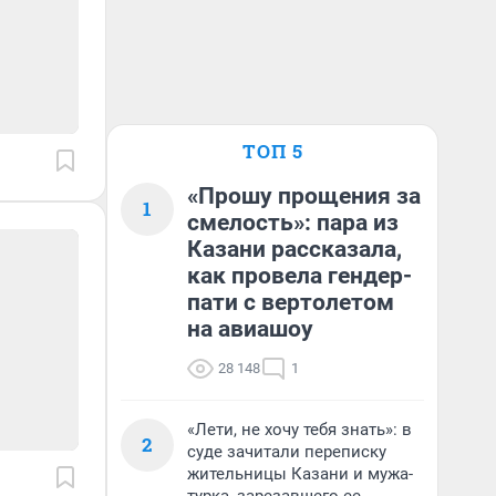
ТОП 5
«Прошу прощения за
1
смелость»: пара из
Казани рассказала,
как провела гендер-
пати с вертолетом
на авиашоу
28 148
1
«Лети, не хочу тебя знать»: в
2
суде зачитали переписку
жительницы Казани и мужа-