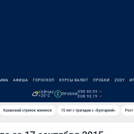
АММА
АФИША
ГОРОСКОП
КУРСЫ ВАЛЮТ
ПРОБКИ
ZODY
И
USD 80,93
СЕЙЧАС
2
ПРОБКИ
+20°C
EUR 93,19
Казанский стрелок женился
15 лет с трагедии с «Булгарией»
Рост 