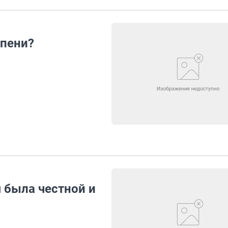
 пени?
 была честной и