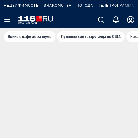
НЕДВИЖИМОСТЬ
ЗНАКОМСТВА
ПОГОДА
ТЕЛЕПРОГРАММА
Война с кафе из-за шума
Путешествие татарстанца по США
Каз