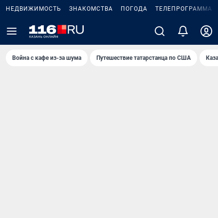
НЕДВИЖИМОСТЬ
ЗНАКОМСТВА
ПОГОДА
ТЕЛЕПРОГРАММА
Война с кафе из-за шума
Путешествие татарстанца по США
Каз