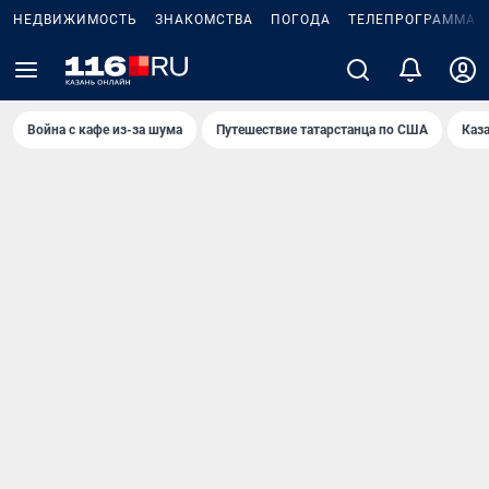
НЕДВИЖИМОСТЬ
ЗНАКОМСТВА
ПОГОДА
ТЕЛЕПРОГРАММА
Война с кафе из-за шума
Путешествие татарстанца по США
Каз