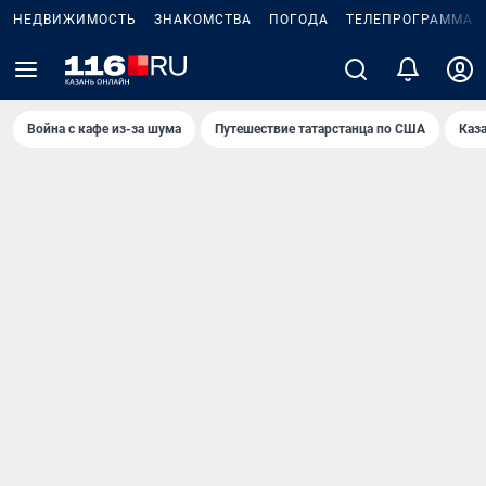
НЕДВИЖИМОСТЬ
ЗНАКОМСТВА
ПОГОДА
ТЕЛЕПРОГРАММА
Война с кафе из-за шума
Путешествие татарстанца по США
Каз