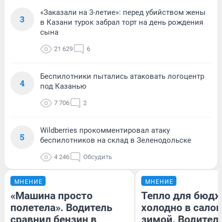
«Заказали на 3-летие»: перед убийством жены
3
в Казани турок забрал торт на день рождения
сына
21 629
6
Беспилотники пытались атаковать логоцентр
4
под Казанью
7 706
2
Wildberries прокомментировал атаку
5
беспилотников на склад в Зеленодольске
4 246
Обсудить
МНЕНИЕ
МНЕНИЕ
«Машина просто
Тепло для бюдж
полетела». Водитель
холодно в сало
сравнил бензин в
зимой. Водитель