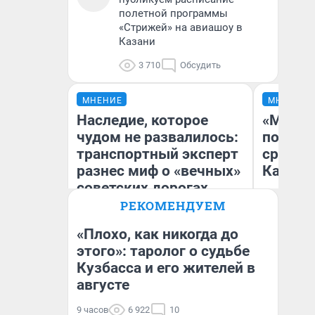
полетной программы
«Стрижей» на авиашоу в
Казани
3 710
Обсудить
МНЕНИЕ
МНЕНИЕ
Наследие, которое
«Машин
чудом не развалилось:
полете
транспортный эксперт
сравни
разнес миф о «вечных»
Казахс
советских дорогах
РЕКОМЕНДУЕМ
«Плохо, как никогда до
Олег Арефьев
этого»: таролог о судьбе
Блогер, предприниматель,
Кузбасса и его жителей в
Ан
владелец в транспортном
бизнесе
августе
9 часов
6 922
10