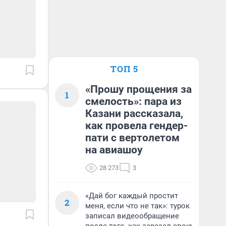
ТОП 5
«Прошу прощения за
1
смелость»: пара из
Казани рассказала,
как провела гендер-
пати с вертолетом
на авиашоу
28 273
3
«Дай бог каждый простит
2
меня, если что не так»: турок
записал видеообращение