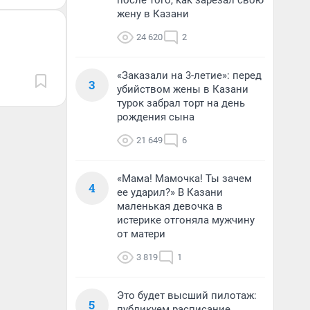
после того, как зарезал свою
жену в Казани
24 620
2
«Заказали на 3-летие»: перед
3
убийством жены в Казани
турок забрал торт на день
рождения сына
21 649
6
«Мама! Мамочка! Ты зачем
4
ее ударил?» В Казани
маленькая девочка в
истерике отгоняла мужчину
от матери
3 819
1
Это будет высший пилотаж:
5
публикуем расписание