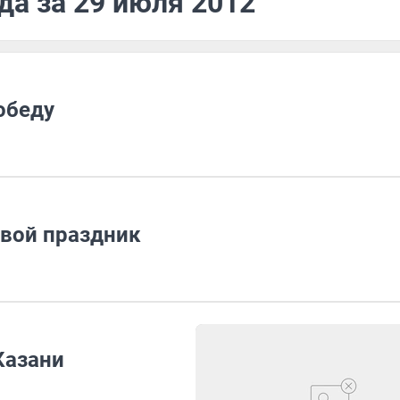
да за 29 июля 2012
обеду
вой праздник
Казани