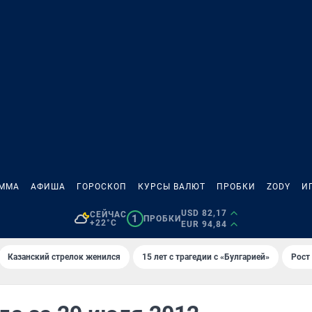
АММА
АФИША
ГОРОСКОП
КУРСЫ ВАЛЮТ
ПРОБКИ
ZODY
И
USD 82,17
СЕЙЧАС
1
ПРОБКИ
+22°C
EUR 94,84
Казанский стрелок женился
15 лет с трагедии с «Булгарией»
Рост 