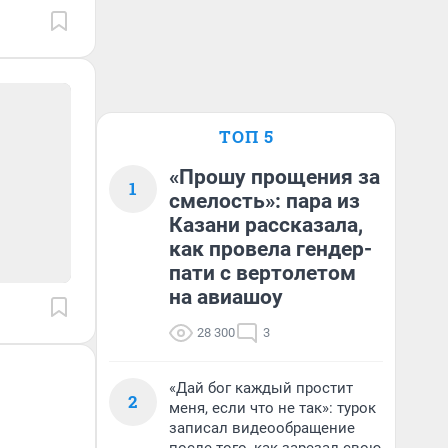
ТОП 5
«Прошу прощения за
1
смелость»: пара из
Казани рассказала,
как провела гендер-
пати с вертолетом
на авиашоу
28 300
3
«Дай бог каждый простит
2
меня, если что не так»: турок
записал видеообращение