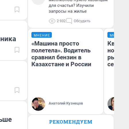
для счастья? Изучили
запросы на жилье
2 932
Обсудить
МНЕНИЕ
МНЕНИЕ
кника
«Машина просто
Кварти
полетела». Водитель
но деш
сравнил бензин в
рынок 
Казахстане и России
сейчас
Ек
Анатолий Кузнецов
ди
не
ньше
РЕКОМЕНДУЕМ