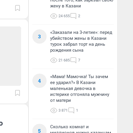
после того, как зарезал свою
жену в Казани
24 655
2
«Заказали на 3-летие»: перед
3
убийством жены в Казани
турок забрал торт на день
рождения сына
21 685
7
«Мама! Мамочка! Ты зачем
4
ее ударил?» В Казани
маленькая девочка в
истерике отгоняла мужчину
от матери
3 871
1
о
Сколько комнат и
5
миллионов нужно казанцам