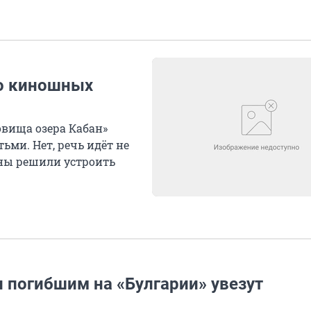
во киношных
вища озера Кабан»
ьми. Нет, речь идёт не
ины решили устроить
 погибшим на «Булгарии» увезут