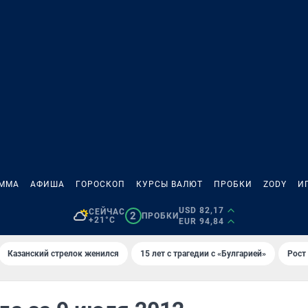
АММА
АФИША
ГОРОСКОП
КУРСЫ ВАЛЮТ
ПРОБКИ
ZODY
И
USD 82,17
СЕЙЧАС
2
ПРОБКИ
+21°C
EUR 94,84
Казанский стрелок женился
15 лет с трагедии с «Булгарией»
Рост 