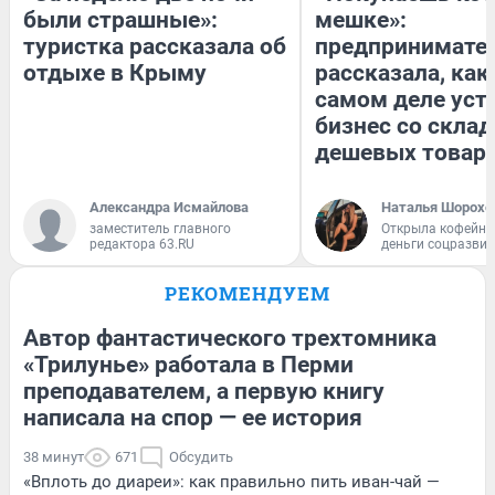
были страшные»:
мешке»:
туристка рассказала об
предпринимате
отдыхе в Крыму
рассказала, как
самом деле уст
бизнес со скла
дешевых товар
Александра Исмайлова
Наталья Шорохо
заместитель главного
Открыла кофейну
редактора 63.RU
деньги соцразви
РЕКОМЕНДУЕМ
Автор фантастического трехтомника
«Трилунье» работала в Перми
преподавателем, а первую книгу
написала на спор — ее история
38 минут
671
Обсудить
«Вплоть до диареи»: как правильно пить иван-чай —