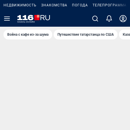
НЕДВИЖИМОСТЬ
ЗНАКОМСТВА
ПОГОДА
ТЕЛЕПРОГРАММА
Война с кафе из-за шума
Путешествие татарстанца по США
Каз