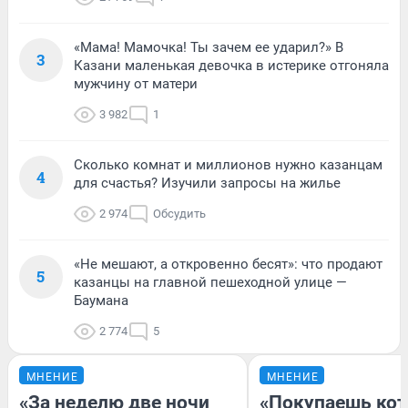
«Мама! Мамочка! Ты зачем ее ударил?» В
3
Казани маленькая девочка в истерике отгоняла
мужчину от матери
3 982
1
Сколько комнат и миллионов нужно казанцам
4
для счастья? Изучили запросы на жилье
2 974
Обсудить
«Не мешают, а откровенно бесят»: что продают
5
казанцы на главной пешеходной улице —
Баумана
2 774
5
МНЕНИЕ
МНЕНИЕ
«За неделю две ночи
«Покупаешь кот