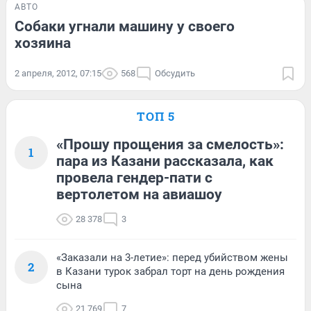
АВТО
Собаки угнали машину у своего
хозяина
2 апреля, 2012, 07:15
568
Обсудить
ТОП 5
«Прошу прощения за смелость»:
1
пара из Казани рассказала, как
провела гендер-пати с
вертолетом на авиашоу
28 378
3
«Заказали на 3-летие»: перед убийством жены
2
в Казани турок забрал торт на день рождения
сына
21 769
7