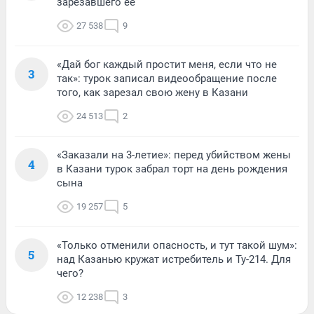
зарезавшего ее
27 538
9
«Дай бог каждый простит меня, если что не
3
так»: турок записал видеообращение после
того, как зарезал свою жену в Казани
24 513
2
«Заказали на 3-летие»: перед убийством жены
4
в Казани турок забрал торт на день рождения
сына
19 257
5
«Только отменили опасность, и тут такой шум»:
5
над Казанью кружат истребитель и Ту-214. Для
чего?
12 238
3