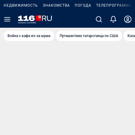
НЕДВИЖИМОСТЬ
ЗНАКОМСТВА
ПОГОДА
ТЕЛЕПРОГРАММА
Война с кафе из-за шума
Путешествие татарстанца по США
Каз