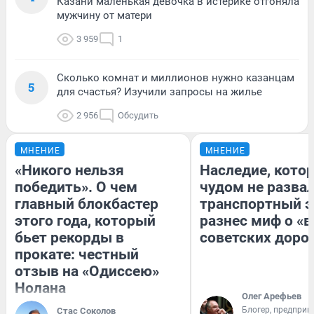
Казани маленькая девочка в истерике отгоняла
мужчину от матери
3 959
1
Сколько комнат и миллионов нужно казанцам
5
для счастья? Изучили запросы на жилье
2 956
Обсудить
МНЕНИЕ
МНЕНИЕ
«Никого нельзя
Наследие, кото
победить». О чем
чудом не разва
главный блокбастер
транспортный э
этого года, который
разнес миф о «
бьет рекорды в
советских доро
прокате: честный
отзыв на «Одиссею»
Нолана
Олег Арефьев
Блогер, предприн
Стас Соколов