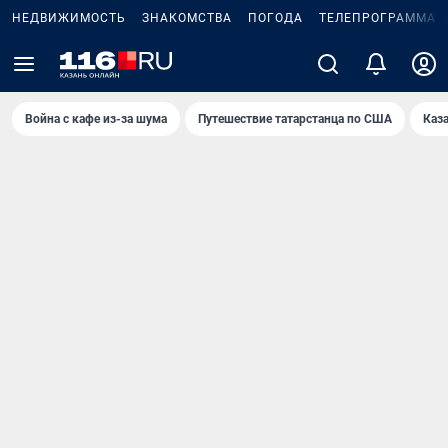
НЕДВИЖИМОСТЬ
ЗНАКОМСТВА
ПОГОДА
ТЕЛЕПРОГРАММА
Война с кафе из-за шума
Путешествие татарстанца по США
Каз