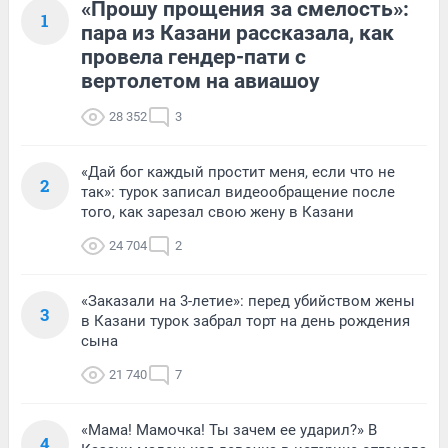
«Прошу прощения за смелость»:
1
пара из Казани рассказала, как
провела гендер-пати с
вертолетом на авиашоу
28 352
3
«Дай бог каждый простит меня, если что не
2
так»: турок записал видеообращение после
того, как зарезал свою жену в Казани
24 704
2
«Заказали на 3-летие»: перед убийством жены
3
в Казани турок забрал торт на день рождения
сына
21 740
7
«Мама! Мамочка! Ты зачем ее ударил?» В
4