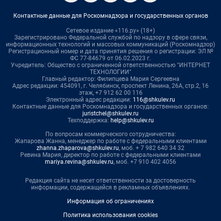
Контактные данные для Роскомнадзора и государственных органов
Сетевое издание «116.ру» (18+)
Зарегистрировано Федеральной службой по надзору в сфере связи,
информационных технологий и массовых коммуникаций (Роскомнадзор)
Регистрационный номер и дата принятия решения о регистрации: ЭЛ №
ФС 77-84679 от 06.02.2023 г.
Учредитель: Общество с ограниченной ответственностью "ИНТЕРНЕТ
ТЕХНОЛОГИИ"
Главный редактор: Филипцева Мария Сергеевна
Адрес редакции: 454091, г. Челябинск, проспект Ленина, 26А, стр.2, 16
этаж, +7 912 62 00 116
Электронный адрес редакции:
116@shkulev.ru
Контактные данные для Роскомнадзора и государственных органов:
juristchel@shkulev.ru
Техподдержка:
help@shkulev.ru
По вопросам коммерческого сотрудничества:
Жапарова Жанна, менеджер по работе с федеральными клиентами
zhanna.zhaparova@shkulev.ru
, моб. + 7 982 640 34 32
Ревина Мария, директор по работе с федеральными клиентами
mariya.revina@shkulev.ru
, моб. +7 910 402 4056
Редакция сайта не несет ответственности за достоверность
информации, содержащейся в рекламных объявлениях.
Информация об ограничениях
Политика использования cookies