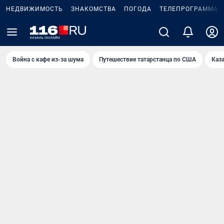
НЕДВИЖИМОСТЬ
ЗНАКОМСТВА
ПОГОДА
ТЕЛЕПРОГРАММА
Война с кафе из-за шума
Путешествие татарстанца по США
Каз