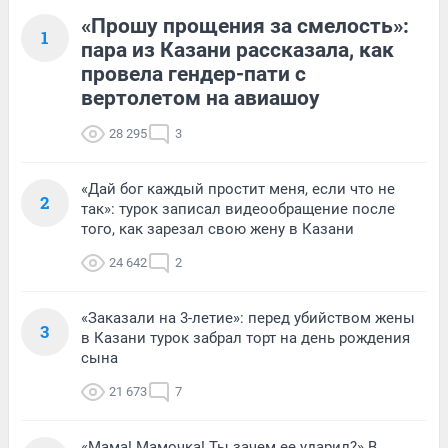
«Прошу прощения за смелость»:
1
пара из Казани рассказала, как
провела гендер-пати с
вертолетом на авиашоу
28 295
3
«Дай бог каждый простит меня, если что не
2
так»: турок записал видеообращение после
того, как зарезал свою жену в Казани
24 642
2
«Заказали на 3-летие»: перед убийством жены
3
в Казани турок забрал торт на день рождения
сына
21 673
7
«Мама! Мамочка! Ты зачем ее ударил?» В