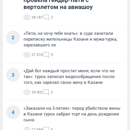
вертолетом на авиашоу
28 187
3
«Лети, не хочу тебя знать»: в суде зачитали
2
переписку жительницы Казани и мужа-турка,
зарезавшего ее
27 518
9
«Дай бог каждый простит меня, если что не
3
так»: турок записал видеообращение после
того, как зарезал свою жену в Казани
24 502
2
«Заказали на 3-летие»: перед убийством жены
4
в Казани турок забрал торт на день рождения
сына
17 568
5