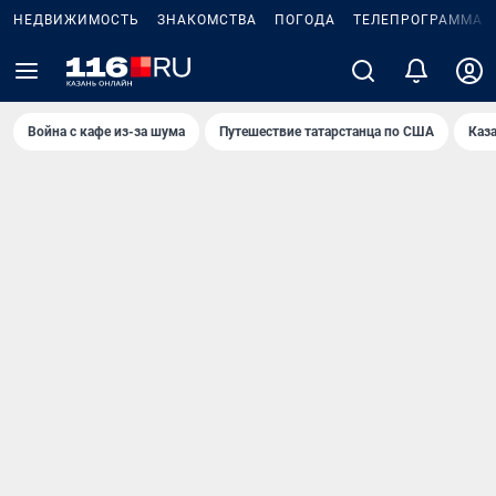
НЕДВИЖИМОСТЬ
ЗНАКОМСТВА
ПОГОДА
ТЕЛЕПРОГРАММА
Война с кафе из-за шума
Путешествие татарстанца по США
Каз