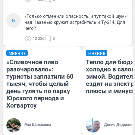
«Только отменили опасность, и тут такой шум»:
5
над Казанью кружат истребитель и Ту-214. Для
чего?
12 226
3
МНЕНИЕ
МНЕНИЕ
«Сливочное пиво
Тепло для бюдж
разочаровало»:
холодно в сало
туристы заплатили 60
зимой. Водитель
тысяч, чтобы целый
ездит на электр
день гулять по парку
плюсы и минус
Юрского периода и
Хогвартсу
Яна Шаламова
Денис Дедюхин