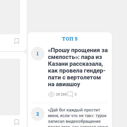
ТОП 5
«Прошу прощения за
1
смелость»: пара из
Казани рассказала,
как провела гендер-
пати с вертолетом
на авиашоу
28 268
3
«Дай бог каждый простит
2
меня, если что не так»: турок
записал видеообращение