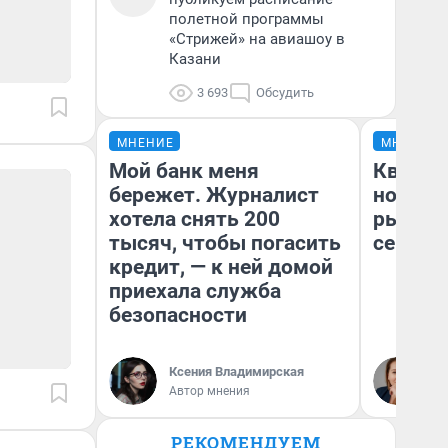
полетной программы
«Стрижей» на авиашоу в
Казани
3 693
Обсудить
МНЕНИЕ
МНЕНИЕ
Мой банк меня
Кварти
бережет. Журналист
но деш
хотела снять 200
рынок 
тысяч, чтобы погасить
сейчас
кредит, — к ней домой
приехала служба
безопасности
Ек
Ксения Владимирская
ди
Автор мнения
не
РЕКОМЕНДУЕМ