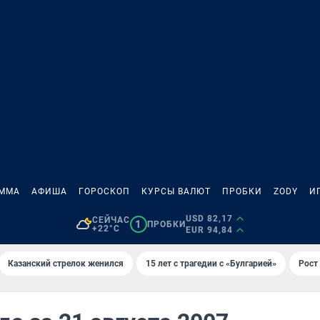
АММА
АФИША
ГОРОСКОП
КУРСЫ ВАЛЮТ
ПРОБКИ
ZODY
И
USD 82,17
СЕЙЧАС
1
ПРОБКИ
+22°C
EUR 94,84
Казанский стрелок женился
15 лет с трагедии с «Булгарией»
Рост 