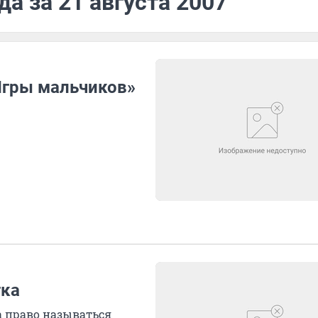
а за 21 августа 2007
Игры мальчиков»
тка
за право называться