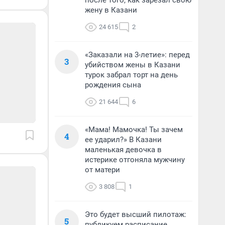
после того, как зарезал свою
жену в Казани
24 615
2
«Заказали на 3-летие»: перед
3
убийством жены в Казани
турок забрал торт на день
рождения сына
21 644
6
«Мама! Мамочка! Ты зачем
4
ее ударил?» В Казани
маленькая девочка в
истерике отгоняла мужчину
от матери
3 808
1
Это будет высший пилотаж:
5
публикуем расписание