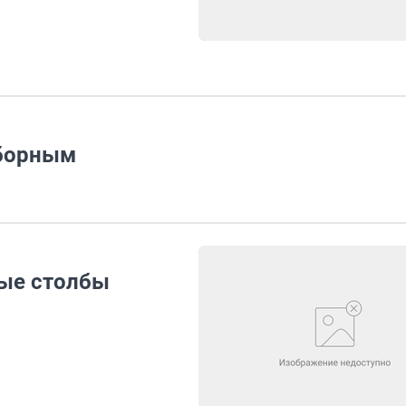
сборным
ые столбы