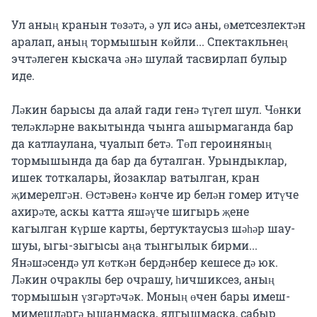
Ул аның кранын төзәтә, ә ул исә аны, өметсезлектән 
аралап, аның тормышын көйли... Спектакльнең 
эчтәлеген кыскача әнә шулай тасвирлап булыр 
иде.

Ләкин барысы да алай гади генә түгел шул. Чөнки 
теләкләрне вакытында чынга ашырмаганда бар 
да катлаулана, чуалып бетә. Төп героиняның 
тормышында да бар да буталган. Урындыклар, 
ишек тоткалары, йозаклар ватылган, кран 
җимерелгән. Өстәвенә көнче ир белән гомер итүче 
ахирәте, аскы катта яшәүче шигырь җене 
кагылган күрше карты, бертуктаусыз шәһәр шау-
шуы, ыгы-зыгысы аңа тынгылык бирми... 
Янәшәсендә ул көткән бердәнбер кешесе дә юк. 
Ләкин очраклы бер очрашу, һичшиксез, аның 
тормышын үзгәртәчәк. Моның өчен бары имеш-
мимешләргә ышанмаска, ялгышмаска, сабыр 