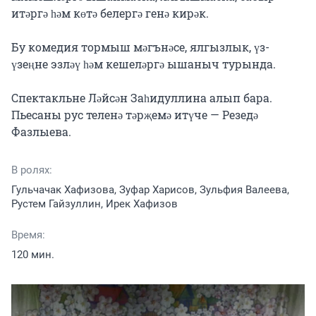
итәргә һәм көтә белергә генә кирәк.

Бу комедия тормыш мәгънәсе, ялгызлык, үз-
үзеңне эзләү һәм кешеләргә ышаныч турында.

Спектакльне Ләйсән Заһидуллина алып бара.

Пьесаны рус теленә тәрҗемә итүче — Резедә 
Фазлыева.
В ролях:
Гульчачак Хафизова, Зуфар Харисов, Зульфия Валеева,
Рустем Гайзуллин, Ирек Хафизов
Время:
120 мин.