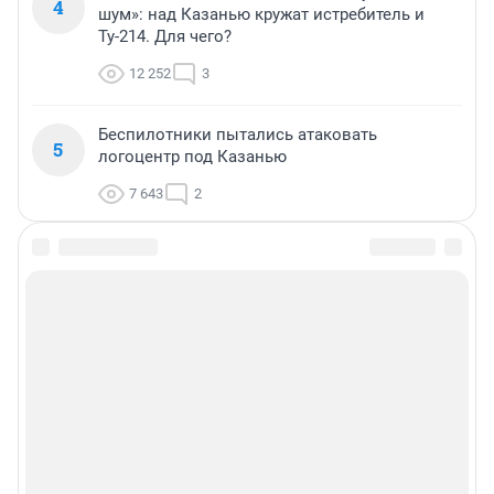
4
шум»: над Казанью кружат истребитель и
Ту-214. Для чего?
12 252
3
Беспилотники пытались атаковать
5
логоцентр под Казанью
7 643
2