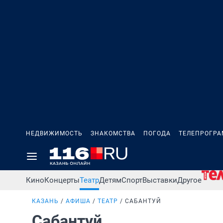
НЕДВИЖИМОСТЬ
ЗНАКОМСТВА
ПОГОДА
ТЕЛЕПРОГР
Кино
Концерты
Театр
Детям
Спорт
Выставки
Другое
КАЗАНЬ
АФИША
ТЕАТР
САБАНТУЙ
Сабантуй