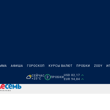
АММА
АФИША
ГОРОСКОП
КУРСЫ ВАЛЮТ
ПРОБКИ
ZODY
И
USD 82,17
СЕЙЧАС
2
ПРОБКИ
+25°C
EUR 94,84