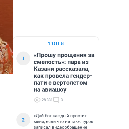
ТОП 5
«Прошу прощения за
1
смелость»: пара из
Казани рассказала,
как провела гендер-
пати с вертолетом
на авиашоу
28 331
3
«Дай бог каждый простит
2
меня, если что не так»: турок
записал видеообращение