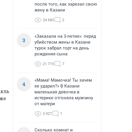
после того, как зарезал свою
жену в Казани
24 683
2
«Заказали на 3-летие»: перед
3
убийством жены в Казани
турок забрал торт на день
рождения сына
21 715
7
«Мама! Мамочка! Ты зачем
4
ее ударил?» В Казани
кль 
маленькая девочка в
же 
истерике отгоняла мужчину
от матери
3 927
1
Сколько комнат и