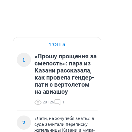
ТОП 5
«Прошу прощения за
1
смелость»: пара из
Казани рассказала,
как провела гендер-
пати с вертолетом
на авиашоу
28 126
1
«Лети, не хочу тебя знать»: в
2
суде зачитали переписку
жительницы Казани и мужа-