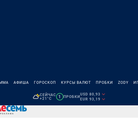
АММА
АФИША
ГОРОСКОП
КУРСЫ ВАЛЮТ
ПРОБКИ
ZODY
И
USD 80,93
СЕЙЧАС
1
ПРОБКИ
+21°C
EUR 93,19