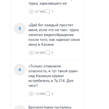
турка, зарезавшего ее
27 348
7
«Дай бог каждый простит
3
меня, если что не так»: турок
записал видеообращение
после того, как зарезал свою
жену в Казани
24 369
2
«Только отменили
4
опасность, и тут такой шум»:
над Казанью кружат
истребитель и Ту-214. Для
чего?
12 098
3
Беспилотники пытались