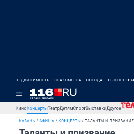
НЕДВИЖИМОСТЬ
ЗНАКОМСТВА
ПОГОДА
ТЕЛЕПРОГР
Кино
Концерты
Театр
Детям
Спорт
Выставки
Другое
КАЗАНЬ
АФИША
КОНЦЕРТЫ
ТАЛАНТЫ И ПРИЗВАНИЕ
Таланты и призвание