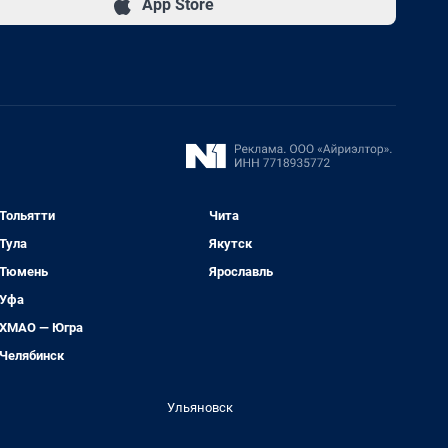
App Store
Тольятти
Чита
Тула
Якутск
Тюмень
Ярославль
Уфа
ХМАО — Югра
Челябинск
Ульяновск