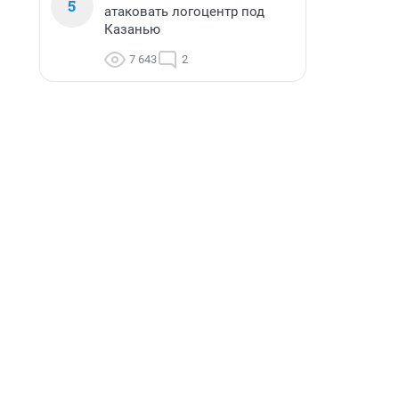
5
атаковать логоцентр под
Казанью
7 643
2