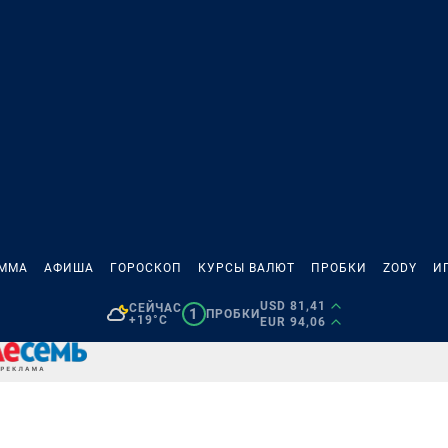
АММА
АФИША
ГОРОСКОП
КУРСЫ ВАЛЮТ
ПРОБКИ
ZODY
И
USD 81,41
СЕЙЧАС
1
ПРОБКИ
+19°C
EUR 94,06