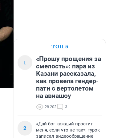
ТОП 5
«Прошу прощения за
1
смелость»: пара из
Казани рассказала,
как провела гендер-
пати с вертолетом
на авиашоу
28 202
3
«Дай бог каждый простит
2
меня, если что не так»: турок
записал видеообращение