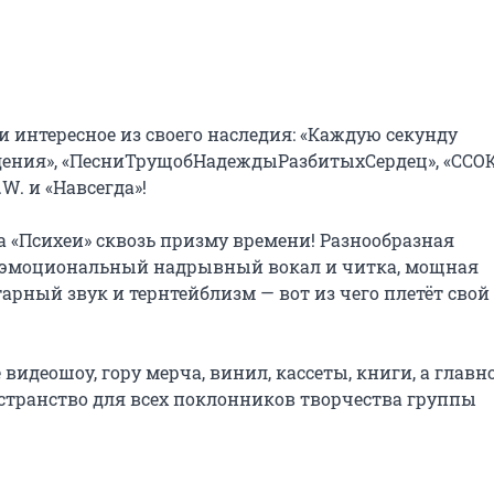
 и интересное из своего наследия: «Каждую секунду 
идения», «ПесниТрущобНадеждыРазбитыхСердец», «ССОК»
. и «Навсегда»!

«Психеи» сквозь призму времени! Разнообразная 
 эмоциональный надрывный вокал и читка, мощная 
рный звук и тернтейблизм — вот из чего плетёт свой 
е видеошоу, гору мерча, винил, кассеты, книги, а главно
странство для всех поклонников творчества группы 