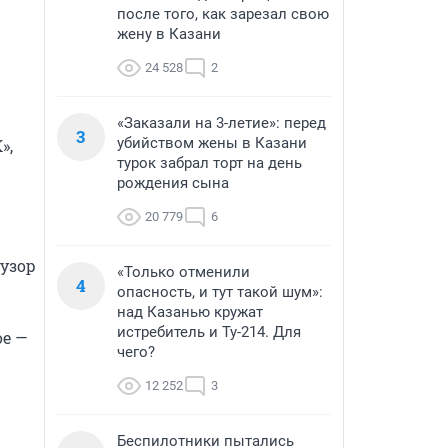
после того, как зарезал свою
жену в Казани
24 528
2
«Заказали на 3-летие»: перед
3
убийством жены в Казани
, 
турок забрал торт на день
рождения сына
20 779
6
узор 
«Только отменили
4
опасность, и тут такой шум»:
над Казанью кружат
истребитель и Ту-214. Для
е — 
чего?
12 252
3
Беспилотники пытались