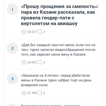
«Прошу прощения за смелость»:
1
пара из Казани рассказала, как
провела гендер-пати с
вертолетом на авиашоу
28 217
3
«Дай бог каждый простит меня, если что не
2
так»: турок записал видеообращение после
того, как зарезал свою жену в Казани
24 551
2
«Заказали на 3-летие»: перед убийством
3
жены в Казани турок забрал торт на день
рождения сына
21 563
6
Беспилотники пытались атаковать