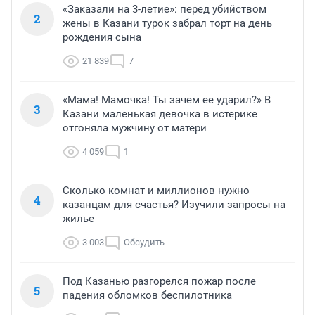
«Заказали на 3-летие»: перед убийством
2
жены в Казани турок забрал торт на день
рождения сына
21 839
7
«Мама! Мамочка! Ты зачем ее ударил?» В
3
Казани маленькая девочка в истерике
отгоняла мужчину от матери
4 059
1
Сколько комнат и миллионов нужно
4
казанцам для счастья? Изучили запросы на
жилье
3 003
Обсудить
Под Казанью разгорелся пожар после
5
падения обломков беспилотника