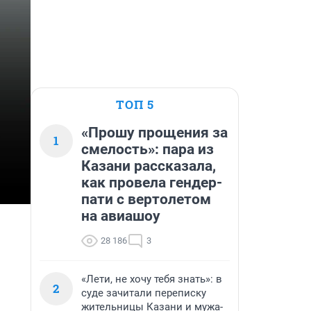
ТОП 5
«Прошу прощения за
1
смелость»: пара из
Казани рассказала,
как провела гендер-
пати с вертолетом
на авиашоу
28 186
3
«Лети, не хочу тебя знать»: в
2
суде зачитали переписку
жительницы Казани и мужа-