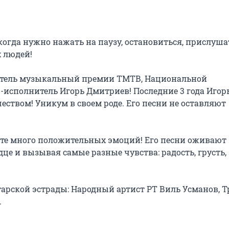
гда нужно нажать на паузу, остановиться, прислушат
 людей!

датель музыкальный премии ТМТВ, Национальной 
исполнитель Игорь Дмитриев! Последние 3 года Игорь
еством! Уникум в своем роде. Его песни не оставляют 
те много положительных эмоций! Его песни оживают 
це и вызывая самые разные чувства: радость, грусть, 
тарской эстрады: Народный артист РТ Виль Усманов, Тр

