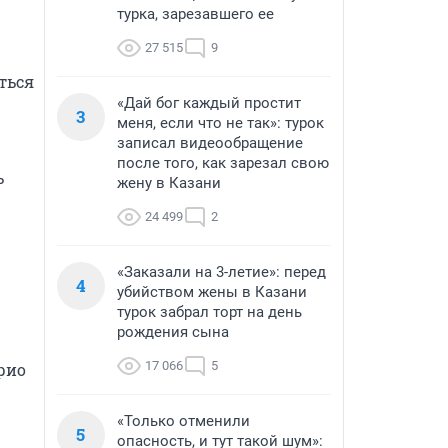
турка, зарезавшего ее
27 515
9
ься 
«Дай бог каждый простит
3
меня, если что не так»: турок
записал видеообращение
после того, как зарезал свою
 
жену в Казани
24 499
2
«Заказали на 3-летие»: перед
4
убийством жены в Казани
турок забрал торт на день
рождения сына
17 066
5
ио 
«Только отменили
5
опасность, и тут такой шум»: