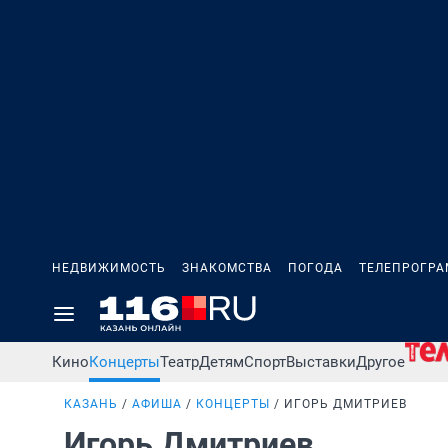
НЕДВИЖИМОСТЬ
ЗНАКОМСТВА
ПОГОДА
ТЕЛЕПРОГР
Кино
Концерты
Театр
Детям
Спорт
Выставки
Другое
КАЗАНЬ
АФИША
КОНЦЕРТЫ
ИГОРЬ ДМИТРИЕВ
Игорь Дмитриев