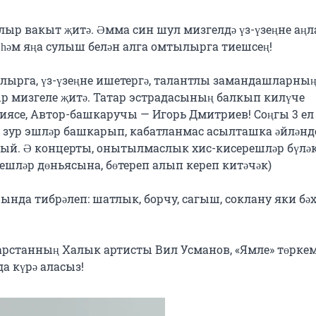
ыр вакыт җитә. Әмма син шул мизгелдә үз-үзеңне аңла
һәм яңа сулыш белән алга омтылырга тиешсең!

лырга, үз-үзеңне ишетергә, талантлы замандашларның
р мизгеле җитә. Татар эстрадасының балкып килүче 
ясе, Автор-башкаручы — Игорь Дмитриев! Соңгы 3 ел 
й зур эшләр башкарып, кабатланмас асылташка әйләнде
ый. Ә концерты, онытылмаслык хис-кисерешләр бүләк
шләр дөньясына, бөтереп алып кереп китәчәк)

нда тибрәлеп: шатлык, борчу, сагыш, соклану яки бәх
рстанның Халык артисты Вил Усманов, «Ямле» төркеме
а күрә аласыз!