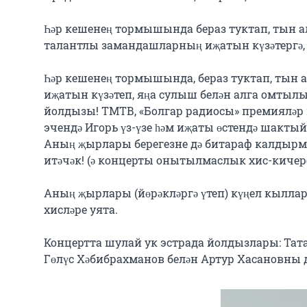
Һәр кешенең тормышында бераз туктап, тын ал
талантлы замандашларның иҗатын күзәтергә, 
Һәр кешенең тормышында, бераз туктап, тын а
иҗатын күзәтеп, яңа сулыш белән алга омтылы
йолдызы! ТМТВ, «Болгар радиосы» премияләр и
эчендә Игорь үз-үзе һәм иҗаты өстендә шакты
Аның җырлары берегезне дә битараф калдырм
итәчәк! (ә концерты онытылмаслык хис-кичере
Аның җырлары (йөрәкләргә үтеп) күңел кыллары
хисләре уята.

Концертта шулай ук эстрада йолдызлары: Тата
Гөлүс Хәбибрахманов белән Артур Хасановны д