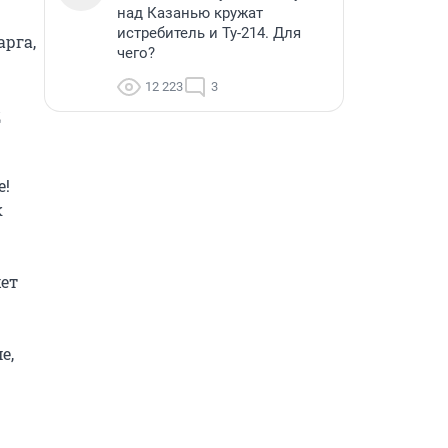
над Казанью кружат
истребитель и Ту-214. Для
рга, 
чего?
12 223
3
 
! 
 
ет 
, 