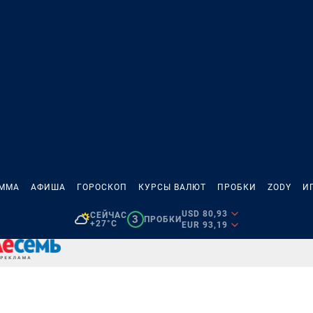
АММА
АФИША
ГОРОСКОП
КУРСЫ ВАЛЮТ
ПРОБКИ
ZODY
И
USD 80,93
СЕЙЧАС
3
ПРОБКИ
+27°C
EUR 93,19