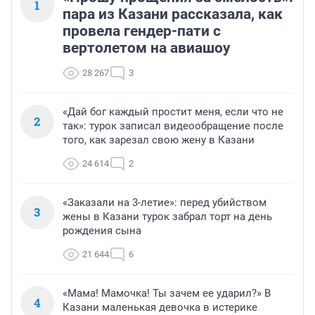
1
пара из Казани рассказала, как
провела гендер-пати с
вертолетом на авиашоу
28 267
3
«Дай бог каждый простит меня, если что не
2
так»: турок записал видеообращение после
того, как зарезал свою жену в Казани
24 614
2
«Заказали на 3-летие»: перед убийством
3
жены в Казани турок забрал торт на день
рождения сына
21 644
6
«Мама! Мамочка! Ты зачем ее ударил?» В
4
Казани маленькая девочка в истерике