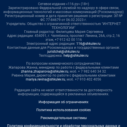
Сетевое издание «116.ру» (18+)
Зарегистрировано Федеральной службой по надзору в сфере связи,
информационных технологий и массовых коммуникаций (Роскомнадзор)
Регистрационный номер и дата принятия решения о регистрации: ЭЛ №
ФС 77-84679 от 06.02.2023 г.
Учредитель: Общество с ограниченной ответственностью "ИНТЕРНЕТ
ТЕХНОЛОГИИ"
Главный редактор: Филипцева Мария Сергеевна
Адрес редакции: 454091, г. Челябинск, проспект Ленина, 26А, стр.2, 16
этаж, +7 912 62 00 116
Электронный адрес редакции:
116@shkulev.ru
Контактные данные для Роскомнадзора и государственных органов:
juristchel@shkulev.ru
Техподдержка:
help@shkulev.ru
По вопросам коммерческого сотрудничества:
Жапарова Жанна, менеджер по работе с федеральными клиентами
zhanna.zhaparova@shkulev.ru
, моб. + 7 982 640 34 32
Ревина Мария, директор по работе с федеральными клиентами
mariya.revina@shkulev.ru
, моб. +7 910 402 4056
Редакция сайта не несет ответственности за достоверность
информации, содержащейся в рекламных объявлениях.
Информация об ограничениях
Политика использования cookies
Рекомендательные системы
Политика конфиденциальности и обработки персональных данных и