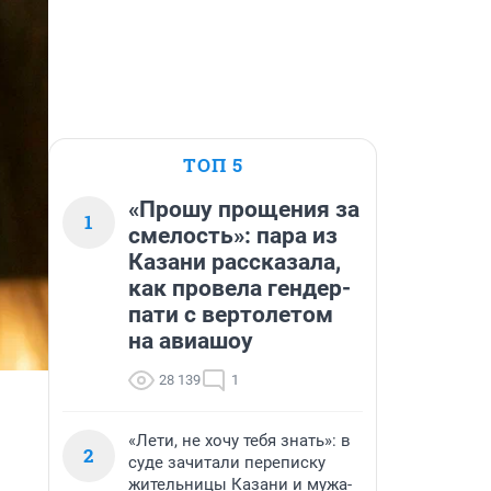
ТОП 5
«Прошу прощения за
1
смелость»: пара из
Казани рассказала,
как провела гендер-
пати с вертолетом
на авиашоу
28 139
1
«Лети, не хочу тебя знать»: в
2
суде зачитали переписку
жительницы Казани и мужа-