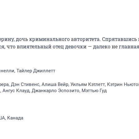
рину, дочь криминального авторитета. Спрятавшись в
я, что влиятельный отец девочки — далеко не главная 
инелли, Тайлер Джиллетт
ера, Дэн Стивенс, Алиша Вейр, Уильям Кэтлетт, Кэтрин Ньюто
 Ангус Клауд, Джанкарло Эспозито, Мэттью Гуд
ША, Канада