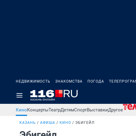
НЕДВИЖИМОСТЬ
ЗНАКОМСТВА
ПОГОДА
ТЕЛЕПРОГР
Кино
Концерты
Театр
Детям
Спорт
Выставки
Другое
КАЗАНЬ
АФИША
КИНО
ЭБИГЕЙЛ
Эбигейл