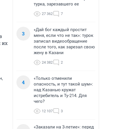
турка, зарезавшего ее
27 362
7
«Дай бог каждый простит
3
меня, если что не так»: турок
 
записал видеообращение
их 
после того, как зарезал свою
жену в Казани
24 382
2
н,
«Только отменили
4
опасность, и тут такой шум»:
над Казанью кружат
истребитель и Ту-214. Для
чего?
12 107
3
«Заказали на 3-летие»: перед