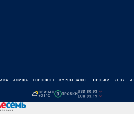
АММА
АФИША
ГОРОСКОП
КУРСЫ ВАЛЮТ
ПРОБКИ
ZODY
И
USD 80,93
СЕЙЧАС
0
ПРОБКИ
+21°C
EUR 93,19