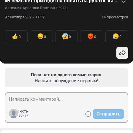
«В семь лет приходится носить на руках»: как живет и учится «девочка-бабочка» — видео
Источник: 
Кристина Полевая / 29.RU
9 сентября 2025, 11:32
14 просмотров
0
0
0
0
0
Пока нет ни одного комментария.
Начните обсуждение первым!
Гость
Отправить
Войти