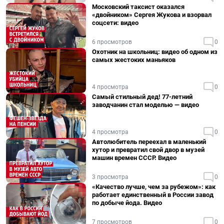
Московский таксист оказался
«двойником» Сергея Жукова и взорвал
соцсети: видео
6 просмотров
0
Охотник на школьниц: видео об одном из
самых жестоких маньяков
4 просмотра
0
Самый стильный дед! 77-летний
заводчанин стал моделью — видео
4 просмотра
0
Автолюбитель переехал в маленький
хутор и превратил свой двор в музей
машин времен СССР. Видео
3 просмотра
0
«Качество лучше, чем за рубежом»: как
работает единственный в России завод
по добыче йода. Видео
7 просмотров
0