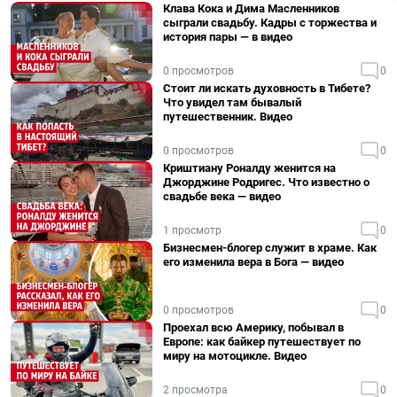
Клава Кока и Дима Масленников
сыграли свадьбу. Кадры с торжества и
история пары — в видео
0 просмотров
0
Стоит ли искать духовность в Тибете?
Что увидел там бывалый
путешественник. Видео
0 просмотров
0
Криштиану Роналду женится на
Джорджине Родригес. Что известно о
свадьбе века — видео
1 просмотр
0
Бизнесмен-блогер служит в храме. Как
его изменила вера в Бога — видео
0 просмотров
0
Проехал всю Америку, побывал в
Европе: как байкер путешествует по
миру на мотоцикле. Видео
2 просмотра
0