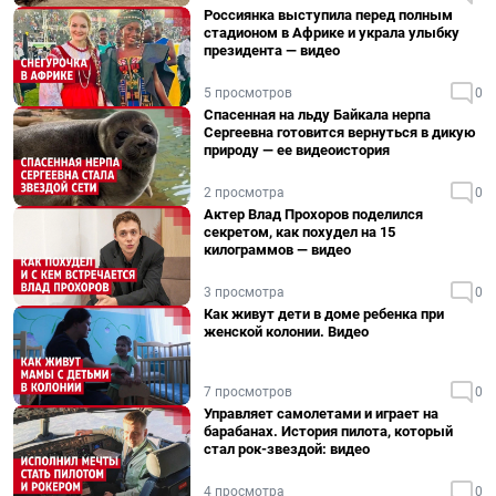
Россиянка выступила перед полным
стадионом в Африке и украла улыбку
президента — видео
5 просмотров
0
Спасенная на льду Байкала нерпа
Сергеевна готовится вернуться в дикую
природу — ее видеоистория
2 просмотра
0
Актер Влад Прохоров поделился
секретом, как похудел на 15
килограммов — видео
3 просмотра
0
Как живут дети в доме ребенка при
женской колонии. Видео
7 просмотров
0
Управляет самолетами и играет на
барабанах. История пилота, который
стал рок-звездой: видео
4 просмотра
0