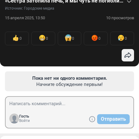
«Сестра затопила печь, и мы чуть не погибли»: видеоистория девушки, покорившей жюри телешоу «Ты супер!»
Источник: 
Городские медиа
15 апреля 2025, 13:50
10 просмотров
0
0
0
0
0
Пока нет ни одного комментария.
Начните обсуждение первым!
Гость
Отправить
Войти