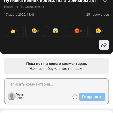
Путешественник проехал на стареньком авто всю Монголию и рассказал о своих впечатлениях — видео
Источник: 
Городские медиа
17 марта 2025, 13:46
25 просмотров
0
0
0
0
0
Пока нет ни одного комментария.
Начните обсуждение первым!
Гость
Отправить
Войти