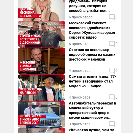
уродливая». История
девушки, которая не
способна улыбаться.
Видео
6 просмотров
0
Московский таксист
оказался «двойником»
Сергея Жукова и взорвал
соцсети: видео
6 просмотров
0
Охотник на школьниц:
видео об одном из самых
жестоких маньяков
4 просмотра
0
Самый стильный дед! 77-
летний заводчанин стал
моделью — видео
4 просмотра
0
Автолюбитель переехал в
маленький хутор и
превратил свой двор в
музей машин времен
СССР. Видео
3 просмотра
0
«Качество лучше, чем за