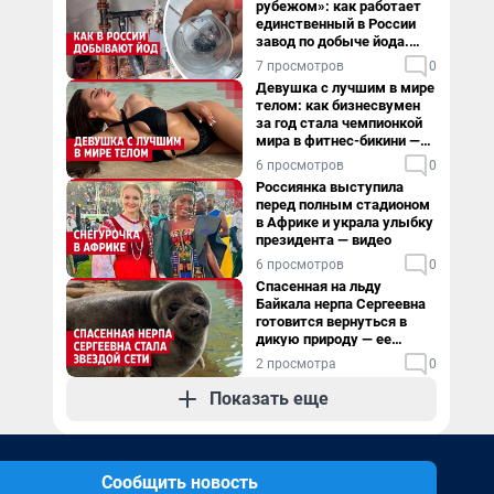
рубежом»: как работает
единственный в России
завод по добыче йода.
Видео
7 просмотров
0
Девушка с лучшим в мире
телом: как бизнесвумен
за год стала чемпионкой
мира в фитнес-бикини —
видео
6 просмотров
0
Россиянка выступила
перед полным стадионом
в Африке и украла улыбку
президента — видео
6 просмотров
0
Спасенная на льду
Байкала нерпа Сергеевна
готовится вернуться в
дикую природу — ее
видеоистория
2 просмотра
0
Показать еще
Сообщить новость