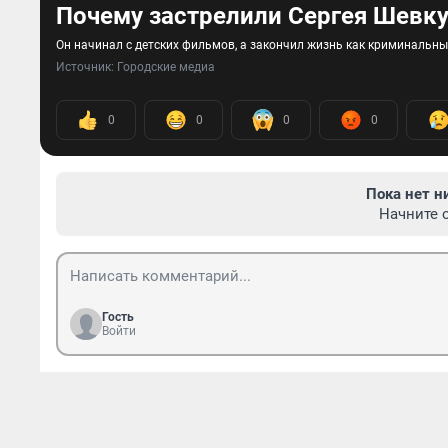
Почему застрелили Сергея Шевку
Он начинал с детских фильмов, а закончил жизнь как криминальны
Источник: 
Городские медиа
0
0
0
0
Пока нет н
Начните 
Гость
Войти