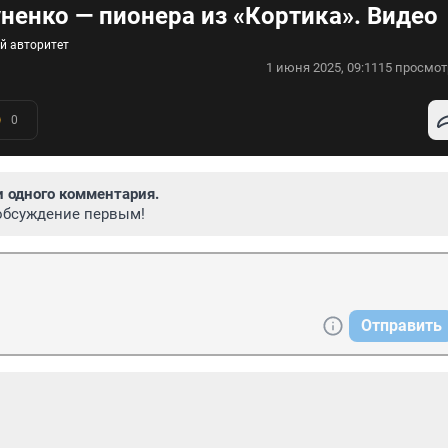
ненко — пионера из «Кортика». Видео
й авторитет
1 июня 2025, 09:11
15 просмот
0
и одного комментария.
обсуждение первым!
Отправить