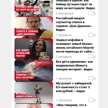
побывал в Европе: как
байкер путешествует по
миру на мотоцикле. Видео
2 просмотра
0
Российский ниндзя-
скульптор снялся в
сериале «Дом Дракона».
Видео
1 просмотр
0
Закрыл кофейни и
осваивает новый бизнес:
жизнь алтайского Маугли
после переезда из тайги в
столицу
1 просмотр
0
Все дети одинаковы: как
медвежонок Момота
покорил интернет. Видео
1 просмотр
0
Музыкант с киберрукой.
Его конечность стоит 3
млн рублей — видео
1 просмотр
0
«Мне говорили, что я