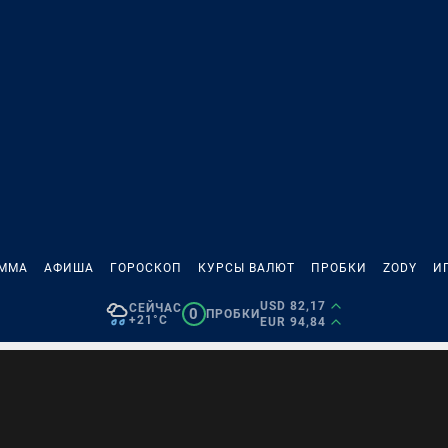
АММА
АФИША
ГОРОСКОП
КУРСЫ ВАЛЮТ
ПРОБКИ
ZODY
И
USD 82,17
СЕЙЧАС
0
ПРОБКИ
+21°C
EUR 94,84