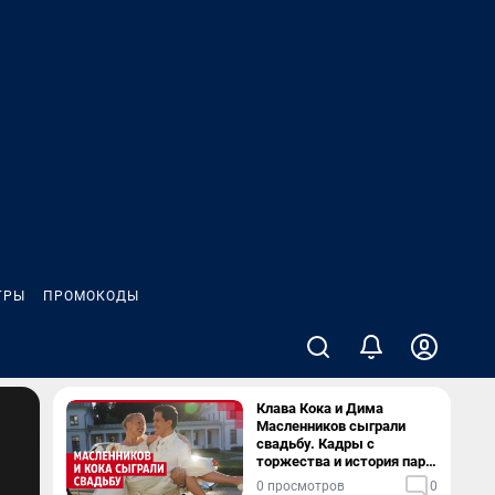
ГРЫ
ПРОМОКОДЫ
Клава Кока и Дима
Масленников сыграли
свадьбу. Кадры с
торжества и история пары
— в видео
0 просмотров
0