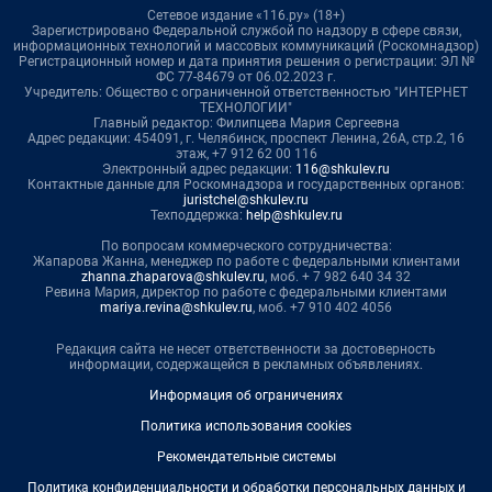
Сетевое издание «116.ру» (18+)
Зарегистрировано Федеральной службой по надзору в сфере связи,
информационных технологий и массовых коммуникаций (Роскомнадзор)
Регистрационный номер и дата принятия решения о регистрации: ЭЛ №
ФС 77-84679 от 06.02.2023 г.
Учредитель: Общество с ограниченной ответственностью "ИНТЕРНЕТ
ТЕХНОЛОГИИ"
Главный редактор: Филипцева Мария Сергеевна
Адрес редакции: 454091, г. Челябинск, проспект Ленина, 26А, стр.2, 16
этаж, +7 912 62 00 116
Электронный адрес редакции:
116@shkulev.ru
Контактные данные для Роскомнадзора и государственных органов:
juristchel@shkulev.ru
Техподдержка:
help@shkulev.ru
По вопросам коммерческого сотрудничества:
Жапарова Жанна, менеджер по работе с федеральными клиентами
zhanna.zhaparova@shkulev.ru
, моб. + 7 982 640 34 32
Ревина Мария, директор по работе с федеральными клиентами
mariya.revina@shkulev.ru
, моб. +7 910 402 4056
Редакция сайта не несет ответственности за достоверность
информации, содержащейся в рекламных объявлениях.
Информация об ограничениях
Политика использования cookies
Рекомендательные системы
Политика конфиденциальности и обработки персональных данных и