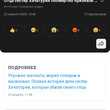
Отца сестер Хачатурян посмертно признали виновным в насилии. Вспоминаем громкое дело — видео
Источник: 
Городские медиа
23 апреля 2025, 13:46
15 просмотров
0
0
0
0
0
ПОДРОБНЕЕ
Угрожал закопать, морил голодом и
насиловал. Полная история дела сестер
Хачатурян, которые убили своего отца
22 апреля, 11:48