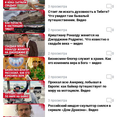
3 просмотра
0
Стоит ли искать духовность в Тибете?
Что увидел там бывалый
путешественник. Видео
2 просмотра
0
Криштиану Роналду женится на
Джорджине Родригес. Что известно о
свадьбе века — видео
2 просмотра
0
Бизнесмен-блогер служит в храме. Как
его изменила вера в Бога — видео
2 просмотра
0
Проехал всю Америку, побывал в
Европе: как байкер путешествует по
миру на мотоцикле. Видео
3 просмотра
0
Российский ниндзя-скульптор снялся в
сериале «Дом Дракона». Видео