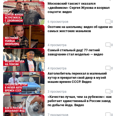
Московский таксист оказался
«двойником» Сергея Жукова и взорвал
соцсети: видео
6 просмотров
0
Охотник на школьниц: видео об одном из
самых жестоких маньяков
4 просмотра
0
Самый стильный дед! 77-летний
заводчанин стал моделью — видео
4 просмотра
0
Автолюбитель переехал в маленький
хутор и превратил свой двор в музей
машин времен СССР. Видео
3 просмотра
0
«Качество лучше, чем за рубежом»: как
работает единственный в России завод
по добыче йода. Видео
7 просмотров
0