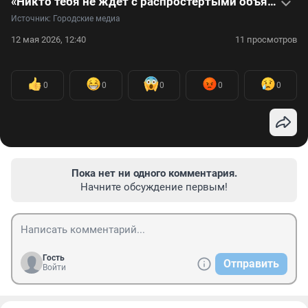
«Никто тебя не ждет с распростертыми объятиями»: россияне переехали жить в США. Видео
Источник: 
Городские медиа
12 мая 2026, 12:40
11 просмотров
0
0
0
0
0
Пока нет ни одного комментария.
Начните обсуждение первым!
Гость
Отправить
Войти