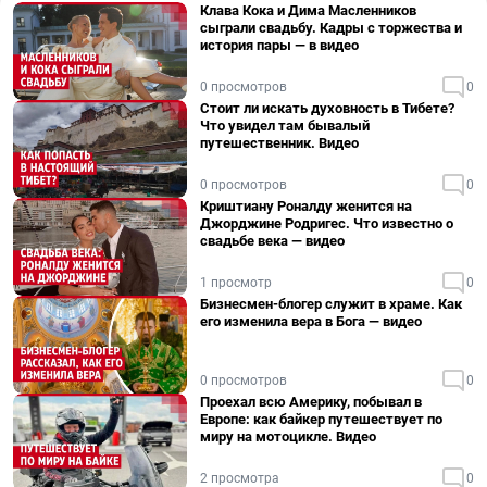
Клава Кока и Дима Масленников
сыграли свадьбу. Кадры с торжества и
история пары — в видео
0 просмотров
0
Стоит ли искать духовность в Тибете?
Что увидел там бывалый
путешественник. Видео
0 просмотров
0
Криштиану Роналду женится на
Джорджине Родригес. Что известно о
свадьбе века — видео
1 просмотр
0
Бизнесмен-блогер служит в храме. Как
его изменила вера в Бога — видео
0 просмотров
0
Проехал всю Америку, побывал в
Европе: как байкер путешествует по
миру на мотоцикле. Видео
2 просмотра
0