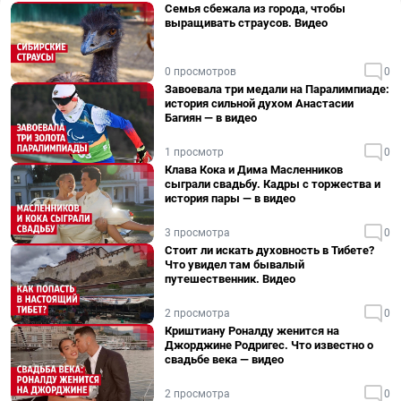
Семья сбежала из города, чтобы
выращивать страусов. Видео
0 просмотров
0
Завоевала три медали на Паралимпиаде:
история сильной духом Анастасии
Багиян — в видео
1 просмотр
0
Клава Кока и Дима Масленников
сыграли свадьбу. Кадры с торжества и
история пары — в видео
3 просмотра
0
Стоит ли искать духовность в Тибете?
Что увидел там бывалый
путешественник. Видео
2 просмотра
0
Криштиану Роналду женится на
Джорджине Родригес. Что известно о
свадьбе века — видео
2 просмотра
0