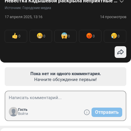
Невестка Кадышевой раскрыла неприятные тайны о сыне певицы — видео
Источник: 
Городские медиа
17 апреля 2025, 13:16
14 просмотров
0
0
0
0
0
Пока нет ни одного комментария.
Начните обсуждение первым!
Гость
Отправить
Войти