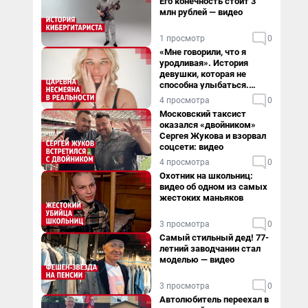
Его конечность стоит 3
млн рублей — видео
1 просмотр
0
«Мне говорили, что я
уродливая». История
девушки, которая не
способна улыбаться.
Видео
4 просмотра
0
Московский таксист
оказался «двойником»
Сергея Жукова и взорвал
соцсети: видео
4 просмотра
0
Охотник на школьниц:
видео об одном из самых
жестоких маньяков
3 просмотра
0
Самый стильный дед! 77-
летний заводчанин стал
моделью — видео
3 просмотра
0
Автолюбитель переехал в