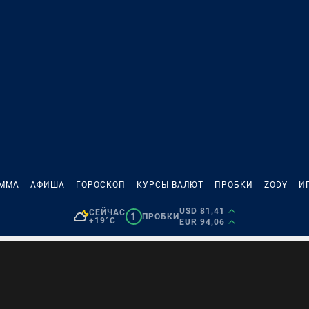
АММА
АФИША
ГОРОСКОП
КУРСЫ ВАЛЮТ
ПРОБКИ
ZODY
И
USD 81,41
СЕЙЧАС
1
ПРОБКИ
+19°C
EUR 94,06