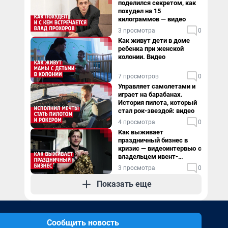
поделился секретом, как
похудел на 15
килограммов — видео
3 просмотра
0
Как живут дети в доме
ребенка при женской
колонии. Видео
7 просмотров
0
Управляет самолетами и
играет на барабанах.
История пилота, который
стал рок-звездой: видео
4 просмотра
0
Как выживает
праздничный бизнес в
кризис — видеоинтервью с
владельцем ивент-
агентства
3 просмотра
0
Показать еще
Сообщить новость