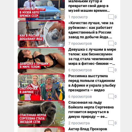
маленький хутор и
превратил свой двор в
музей машин времен
СССР. Видео
1 просмотр
0
«Качество лучше, чем за
рубежом»: как работает
единственный в России
завод по добыче йода.
Видео
7 просмотров
0
Девушка с лучшим в мире
телом: как бизнесвумен
за год стала чемпионкой
мира в фитнес-бикини —
видео
6 просмотров
0
Россиянка выступила
перед полным стадионом
в Африке и украла улыбку
президента — видео
6 просмотров
0
Спасенная на льду
Байкала нерпа Сергеевна
готовится вернуться в
дикую природу — ее
видеоистория
2 просмотра
0
Актер Влад Прохоров