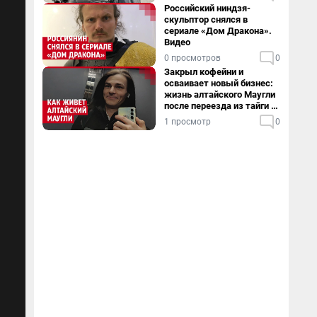
Российский ниндзя-
скульптор снялся в
сериале «Дом Дракона».
Видео
0 просмотров
0
Закрыл кофейни и
осваивает новый бизнес:
жизнь алтайского Маугли
после переезда из тайги в
столицу
1 просмотр
0