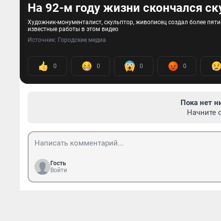
На 92-м году жизни скончался с
Художник-монументалист, скульптор, живописец создал более пяти
известные работы в этом видео
Источник: 
Городские медиа
0
0
0
0
Пока нет н
Начните 
Гость
Войти